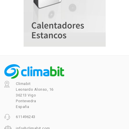
Climabit
Leonardo Alonso, 16
36213 Vigo
Pontevedra
España
611496243
info@climabit.com