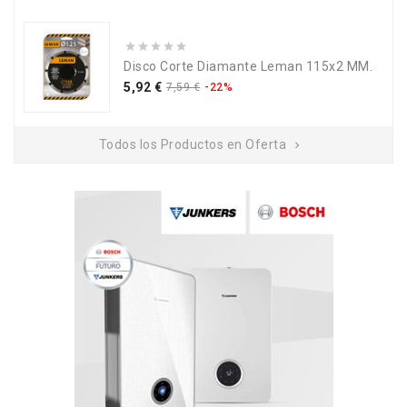
Disco Corte Diamante Leman 115x2 MM.
Precio
Precio
5,92 €
7,59 €
-22%
base
Todos los Productos en Oferta
