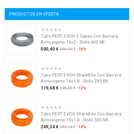
PRODUCTOS EN OFERTA
Tubo PERT EVOH 5 Capas Con Barrera
Antioxígeno 16x2 - Rollo 600 Mt.
Precio
Precio
500,40 €
556,00 €
-10%
base
Tubo PERT EVOH SharkBite Con Barrera
Antioxígeno 16x1,8 - Rollo 240 Mt.
Precio
Precio
119,68 €
136,00 €
-12%
base
Tubo PERT EVOH SharkBite Con Barrera
Antioxígeno 16x1,8 - Rollo 500 Mt.
Precio
Precio
249,34 €
283,34 €
-12%
base