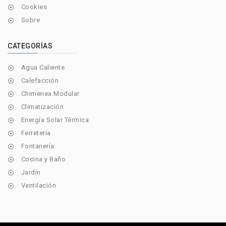
Cookies

Sobre

CATEGORÍAS
Agua Caliente

Calefacción

Chimenea Modular

Climatización

Energía Solar Térmica

Ferretería

Fontanería

Cocina y Baño

Jardín

Ventilación
