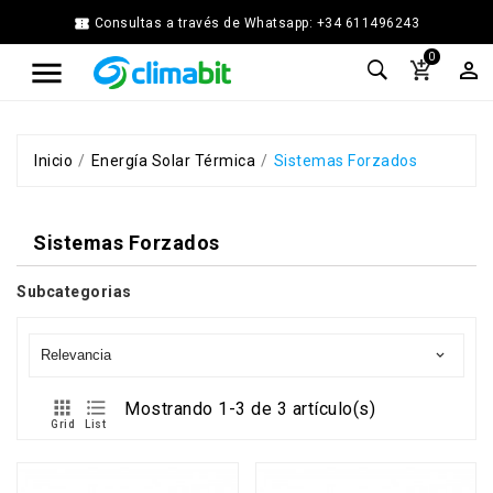


Consultas a través de Whatsapp: +34 611496243
Home
0



Agua
Caliente
Calefacción
Chimenea
Inicio
Energía Solar Térmica
Sistemas Forzados
Modular
Climatización
Sistemas Forzados
Energía
Solar
Térmica
Subcategorias
Ferretería
Fontanería
Relevancia

Cocina
y


Mostrando 1-3 de 3 artículo(s)
Baño
Grid
List
Jardín
Ventilación