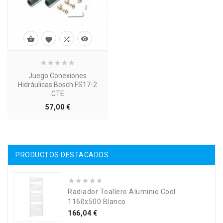




Juego Conexiones
Hidráulicas Bosch FS17-2
CTE
Precio
57,00 €
PRODUCTOS DESTACADOS
Radiador Toallero Aluminio Cool
1160x500 Blanco
Precio
166,04 €