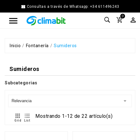


Consultas a través de Whatsapp: +34 611496243
Home
0



Agua
Caliente
Calefacción
Chimenea
Inicio
Fontanería
Sumideros
Modular
Climatización
Sumideros
Energía
Solar
Térmica
Subcategorias
Ferretería
Fontanería
Relevancia

Cocina
y


Mostrando 1-12 de 22 artículo(s)
Baño
Grid
List
Jardín
Ventilación