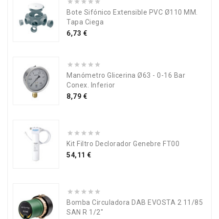
Bote Sifónico Extensible PVC Ø110 MM.
Tapa Ciega
Precio
6,73 €
Manómetro Glicerina Ø63 - 0-16 Bar
Conex. Inferior
Precio
8,79 €
Kit Filtro Declorador Genebre FT00
Precio
54,11 €
Bomba Circuladora DAB EVOSTA 2 11/85
SAN R 1/2"