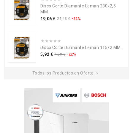
Disco Corte Diamante Leman 230x2,5
MM.
Precio
Precio
19,06 €
24,43 €
-22%
base
Disco Corte Diamante Leman 115x2 MM.
Precio
Precio
5,92 €
7,59 €
-22%
base
Todos los Productos en Oferta
