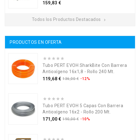
Precio
159,83 €
Todos los Productos Destacados

PRODUCTOS EN OFERTA
Tubo PERT EVOH SharkBite Con Barrera
Antioxígeno 16x1,8 - Rollo 240 Mt.
Precio
Precio
119,68 €
136,00 €
-12%
base
Tubo PERT EVOH 5 Capas Con Barrera
Antioxígeno 16x2 - Rollo 200 Mt.
Precio
Precio
171,00 €
190,00 €
-10%
base