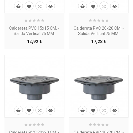








Caldereta PVC 15x15 CM. -
Caldereta PVC 20x20 CM. -
Salida Vertical 75 MM.
Salida Vertical 75 MM.
Precio
Precio
12,92 €
17,28 €








Caldereta PVC 20x20 CM. -
Caldereta PVC 20x20 CM. -