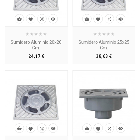








Sumidero Aluminio 20x20
Sumidero Aluminio 25x25
Cm.
Cm.
Precio
Precio
24,17 €
38,63 €







