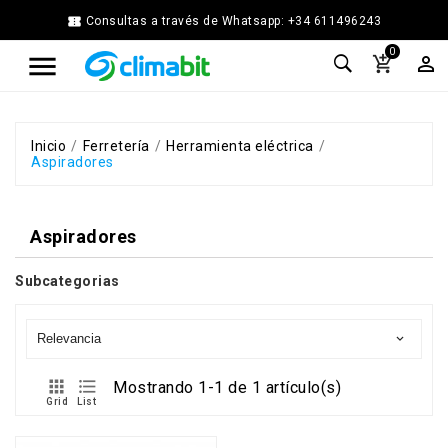


Consultas a través de Whatsapp: +34 611496243
Home
0



Agua
Caliente
Calefacción
Chimenea
Inicio
Ferretería
Herramienta eléctrica
Aspiradores
Modular
Climatización
Energía
Aspiradores
Solar
Térmica
Subcategorias
Ferretería
Fontanería
Cocina
Relevancia

y
Baño


Mostrando 1-1 de 1 artículo(s)
Jardín
Grid
List
Ventilación