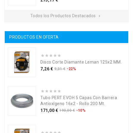
275,17 €
Todos los Productos Destacados

PRODUCTOS EN OFERTA
Disco Corte Diamante Leman 125x2 MM.
Precio
Precio
7,26 €
9,31 €
-22%
base
Tubo PERT EVOH 5 Capas Con Barrera
Antioxígeno 16x2 - Rollo 200 Mt.
Precio
Precio
171,00 €
190,00 €
-10%
base