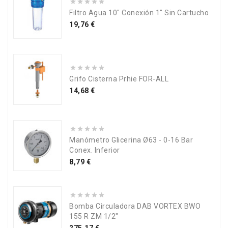
Filtro Agua 10" Conexión 1" Sin Cartucho
Precio
19,76 €
Grifo Cisterna Prhie FOR-ALL
Precio
14,68 €
Manómetro Glicerina Ø63 - 0-16 Bar
Conex. Inferior
Precio
8,79 €
Bomba Circuladora DAB VORTEX BWO
155 R ZM 1/2"
Precio