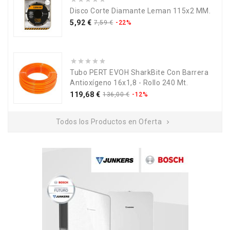
Disco Corte Diamante Leman 115x2 MM.
Precio
Precio
5,92 €
7,59 €
-22%
base
Tubo PERT EVOH SharkBite Con Barrera
Antioxígeno 16x1,8 - Rollo 240 Mt.
Precio
Precio
119,68 €
136,00 €
-12%
base
Todos los Productos en Oferta
