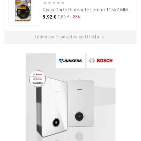
Disco Corte Diamante Leman 115x2 MM.
Precio
Precio
5,92 €
7,59 €
-22%
base
Todos los Productos en Oferta
