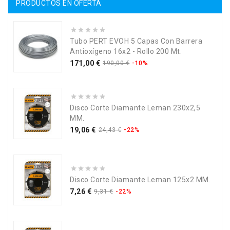
PRODUCTOS EN OFERTA
Tubo PERT EVOH 5 Capas Con Barrera
Antioxígeno 16x2 - Rollo 200 Mt.
Precio
Precio
171,00 €
190,00 €
-10%
base
Disco Corte Diamante Leman 230x2,5
MM.
Precio
Precio
19,06 €
24,43 €
-22%
base
Disco Corte Diamante Leman 125x2 MM.
Precio
Precio
7,26 €
9,31 €
-22%
base