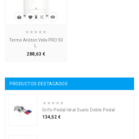




Termo Ariston Velix PRO 50
L.
Precio
288,63 €
PRODUCTOS DESTACADOS
Grifo Pedal Idral Suelo Doble Pedal
Precio
134,52 €