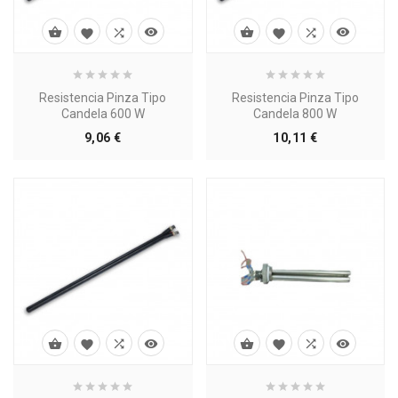








Resistencia Pinza Tipo
Resistencia Pinza Tipo
Candela 600 W
Candela 800 W
Precio
Precio
9,06 €
10,11 €







