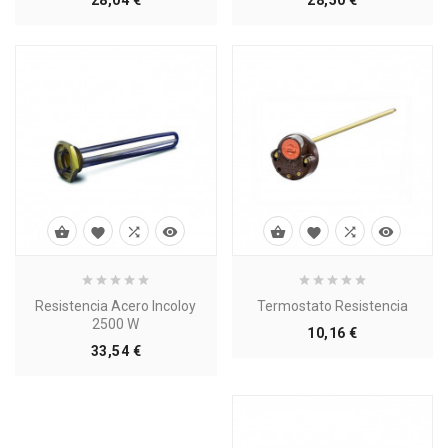
28,04 €
28,50 €








Resistencia Acero Incoloy
Termostato Resistencia
2500 W
Precio
10,16 €
Precio
33,54 €