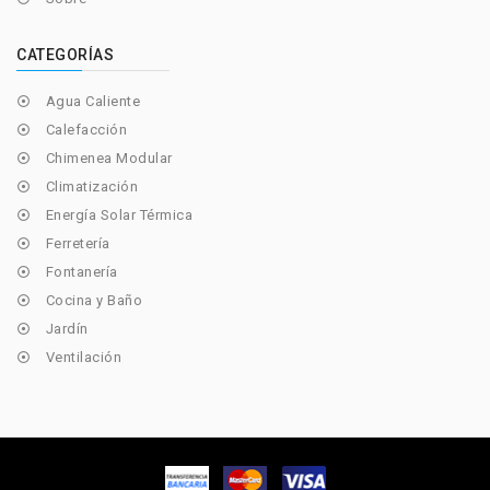
CATEGORÍAS
Agua Caliente

Calefacción

Chimenea Modular

Climatización

Energía Solar Térmica

Ferretería

Fontanería

Cocina y Baño

Jardín

Ventilación
