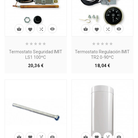








Termostato Seguridad IMIT
Termostato Regulación IMIT
LS1 100ºC
TR2 0-90ºC
Precio
Precio
20,36 €
18,04 €







