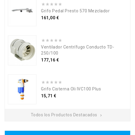
Grifo Pedal Presto 570 Mezclador
Precio
161,00 €
Ventilador Centrífugo Conducto TD-
250/100
Precio
177,16 €
Grifo Cisterna Oli IVC100 Plus
Precio
15,71 €
Todos los Productos Destacados
