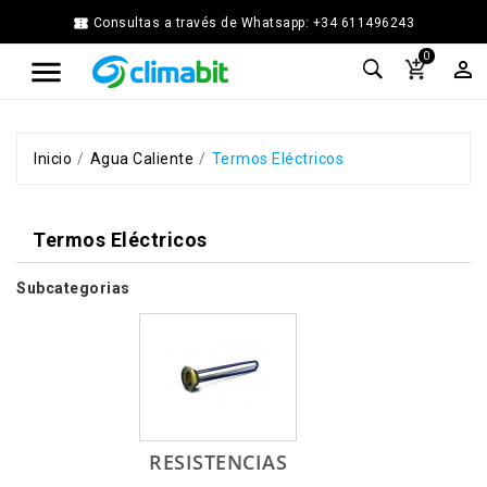


Consultas a través de Whatsapp: +34 611496243
Home
0



Agua
Caliente
Calefacción
Chimenea
Inicio
Agua Caliente
Termos Eléctricos
Modular
Climatización
Termos Eléctricos
Energía
Solar
Térmica
Subcategorias
Ferretería
Fontanería
Cocina
y
Baño
Jardín
RESISTENCIAS
Ventilación