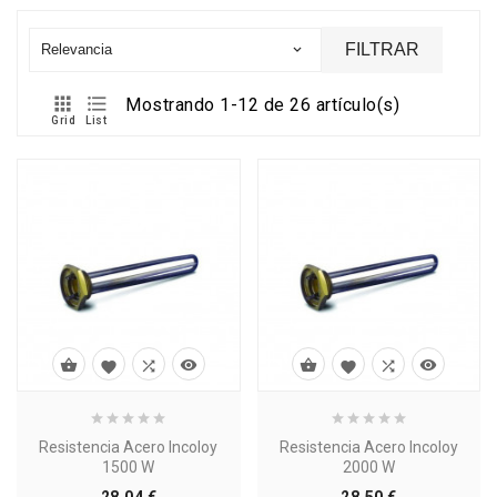
FILTRAR
Relevancia



Mostrando 1-12 de 26 artículo(s)
Grid
List








Resistencia Acero Incoloy
Resistencia Acero Incoloy
1500 W
2000 W
Precio
Precio