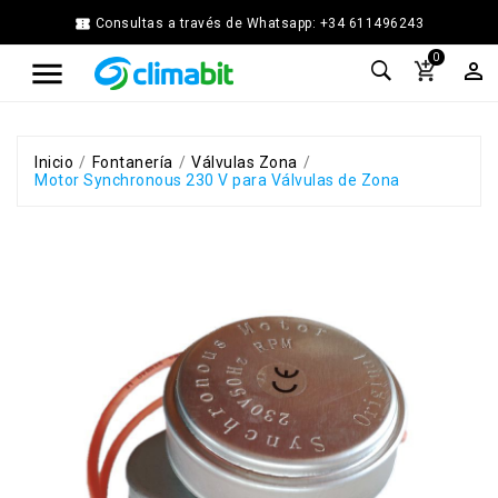


Consultas a través de Whatsapp: +34 611496243
Home
0



Agua
Caliente
Calefacción
Chimenea
Inicio
Fontanería
Válvulas Zona
Motor Synchronous 230 V para Válvulas de Zona
Modular
Climatización
Energía
Solar
Térmica
Ferretería
Fontanería
Cocina
y
Baño
Jardín
Ventilación