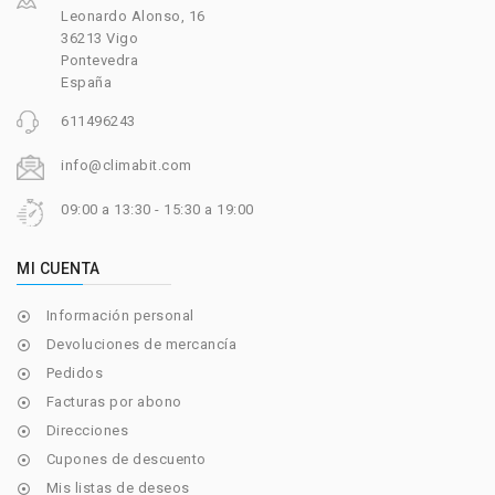
Leonardo Alonso, 16
36213 Vigo
Pontevedra
España
611496243
info@climabit.com
09:00 a 13:30 - 15:30 a 19:00
MI CUENTA
Información personal

Devoluciones de mercancía

Pedidos

Facturas por abono

Direcciones

Cupones de descuento

Mis listas de deseos
