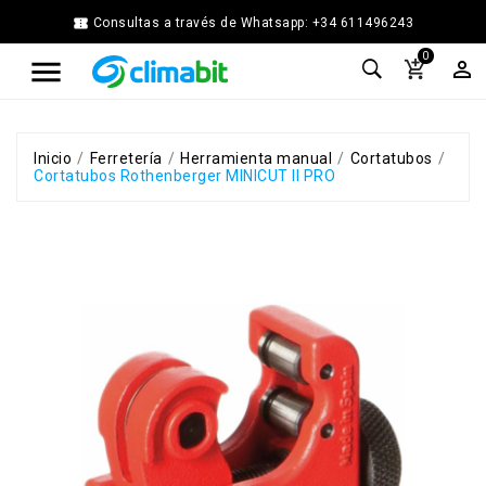


Consultas a través de Whatsapp: +34 611496243
Home
0



Agua
Caliente
Calefacción
Chimenea
Inicio
Ferretería
Herramienta manual
Cortatubos
Cortatubos Rothenberger MINICUT II PRO
Modular
Climatización
Energía
Solar
Térmica
Ferretería
Fontanería
Cocina
y
Baño
Jardín
Ventilación