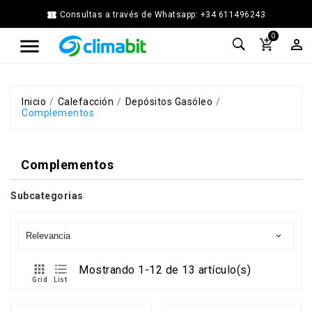


Consultas a través de Whatsapp: +34 611496243
Home
0



Agua
Caliente
Calefacción
Chimenea
Inicio
Calefacción
Depósitos Gasóleo
Complementos
Modular
Climatización
Energía
Complementos
Solar
Térmica
Subcategorias
Ferretería
Fontanería
Cocina
Relevancia

y
Baño


Mostrando 1-12 de 13 artículo(s)
Jardín
Grid
List
Ventilación