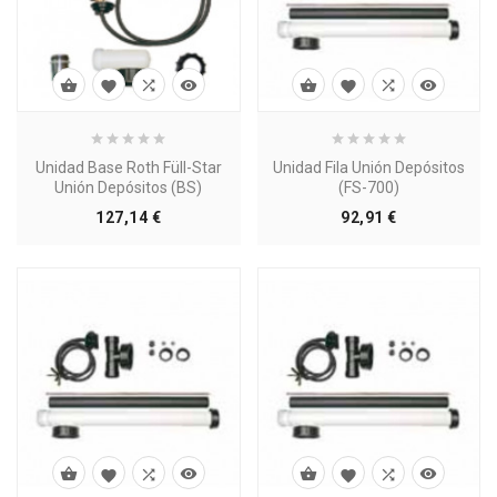








Unidad Base Roth Füll-Star
Unidad Fila Unión Depósitos
Unión Depósitos (BS)
(FS-700)
Precio
Precio
127,14 €
92,91 €







