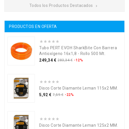
Todos los Productos Destacados

PRODUCTOS EN OFERTA
Tubo PERT EVOH SharkBite Con Barrera
Antioxígeno 16x1,8 - Rollo 500 Mt.
Precio
Precio
249,34 €
283,34 €
-12%
base
Disco Corte Diamante Leman 115x2 MM.
Precio
Precio
5,92 €
7,59 €
-22%
base
Disco Corte Diamante Leman 125x2 MM.