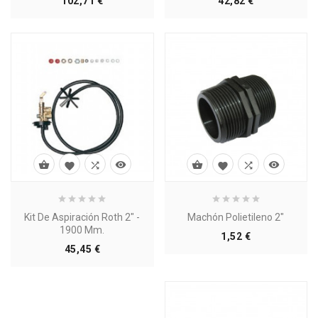
102,71 €
42,82 €








Kit De Aspiración Roth 2" -
Machón Polietileno 2"
1900 Mm.
Precio
1,52 €
Precio
45,45 €