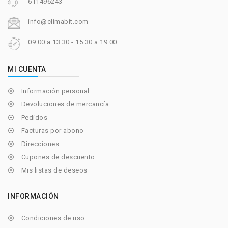
611496243
info@climabit.com
09:00 a 13:30 - 15:30 a 19:00
MI CUENTA
Información personal

Devoluciones de mercancía

Pedidos

Facturas por abono

Direcciones

Cupones de descuento

Mis listas de deseos

INFORMACIÓN
Condiciones de uso
