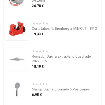
De Zona
Precio
26,78 €
Cortatubos Rothenberger MINICUT II PRO
Precio
19,33 €
Rociador Ducha Extraplano Cuadrado
20x20 CM.
Precio
18,19 €
Mango Ducha Cromado 5 Posiciones
Precio
6,95 €