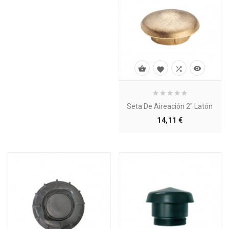




Seta De Aireación 2" Latón
Precio
14,11 €