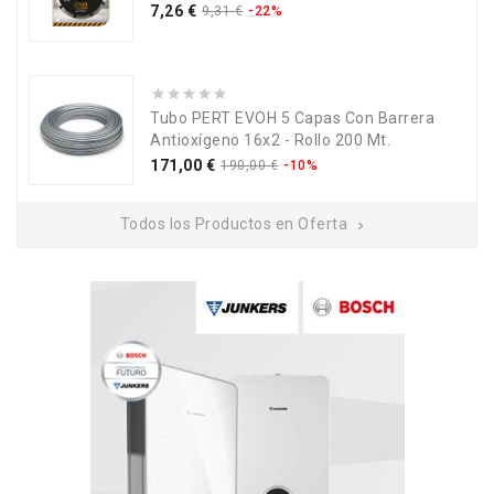
Precio
Precio
7,26 €
9,31 €
-22%
base
Tubo PERT EVOH 5 Capas Con Barrera
Antioxígeno 16x2 - Rollo 200 Mt.
Precio
Precio
171,00 €
190,00 €
-10%
base
Todos los Productos en Oferta
