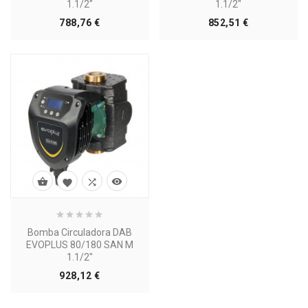
1.1/2"
1.1/2"
Precio
Precio
788,76 €
852,51 €




Bomba Circuladora DAB
EVOPLUS 80/180 SAN M
1.1/2"
Precio
928,12 €