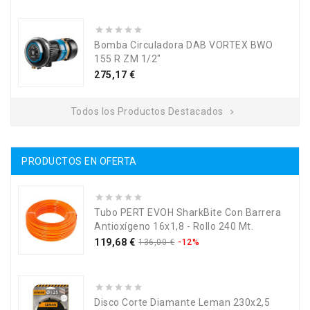
Bomba Circuladora DAB VORTEX BWO
155 R ZM 1/2"
Precio
275,17 €
Todos los Productos Destacados

PRODUCTOS EN OFERTA
Tubo PERT EVOH SharkBite Con Barrera
Antioxígeno 16x1,8 - Rollo 240 Mt.
Precio
Precio
119,68 €
136,00 €
-12%
base
Disco Corte Diamante Leman 230x2,5