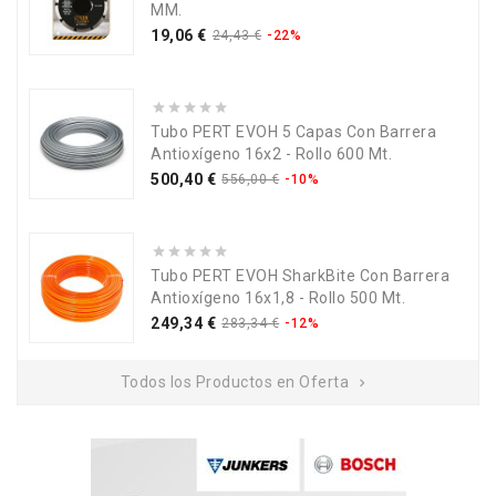
MM.
Precio
Precio
19,06 €
24,43 €
-22%
base
Tubo PERT EVOH 5 Capas Con Barrera
Antioxígeno 16x2 - Rollo 600 Mt.
Precio
Precio
500,40 €
556,00 €
-10%
base
Tubo PERT EVOH SharkBite Con Barrera
Antioxígeno 16x1,8 - Rollo 500 Mt.
Precio
Precio
249,34 €
283,34 €
-12%
base
Todos los Productos en Oferta
