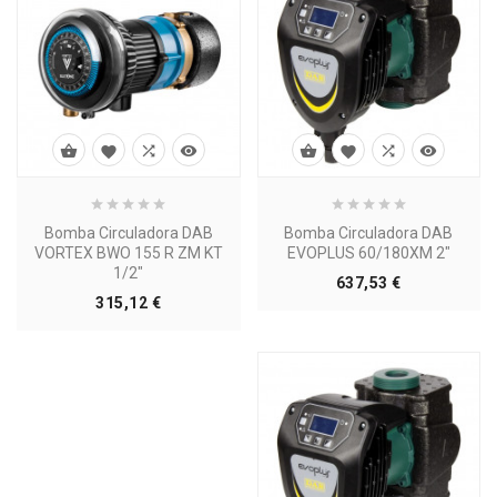








Bomba Circuladora DAB
Bomba Circuladora DAB
VORTEX BWO 155 R ZM KT
EVOPLUS 60/180XM 2"
1/2"
Precio
637,53 €
Precio
315,12 €