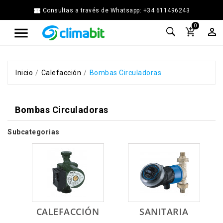


Consultas a través de Whatsapp: +34 611496243
Home
0



Agua
Caliente
Calefacción
Chimenea
Inicio
Calefacción
Bombas Circuladoras
Modular
Climatización
Bombas Circuladoras
Energía
Solar
Térmica
Subcategorias
Ferretería
Fontanería
Cocina
y
Baño
Jardín
CALEFACCIÓN
SANITARIA
Ventilación