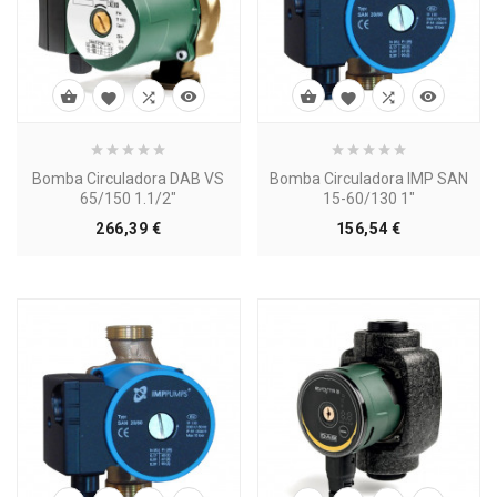








Bomba Circuladora DAB VS
Bomba Circuladora IMP SAN
65/150 1.1/2"
15-60/130 1"
Precio
Precio
266,39 €
156,54 €