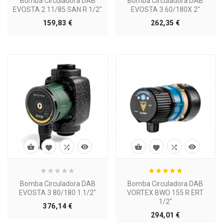
Bomba Circuladora DAB
Bomba Circuladora DAB
EVOSTA 2 11/85 SAN R 1/2"
EVOSTA 3 60/180X 2"
Precio
Precio
159,83 €
262,35 €








Bomba Circuladora DAB
Bomba Circuladora DAB
EVOSTA 3 80/180 1.1/2"
VORTEX BWO 155 R ERT
1/2"
Precio
376,14 €
Precio
294,01 €