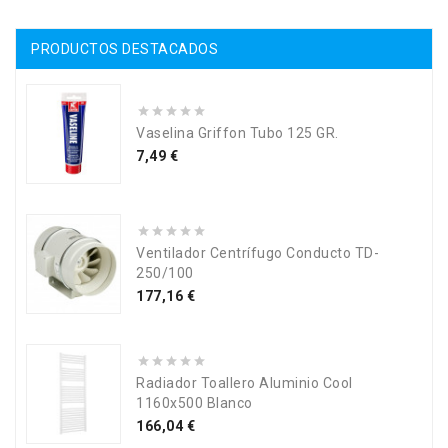
PRODUCTOS DESTACADOS
Vaselina Griffon Tubo 125 GR.
Precio
7,49 €
Ventilador Centrífugo Conducto TD-
250/100
Precio
177,16 €
Radiador Toallero Aluminio Cool
1160x500 Blanco
Precio
166,04 €