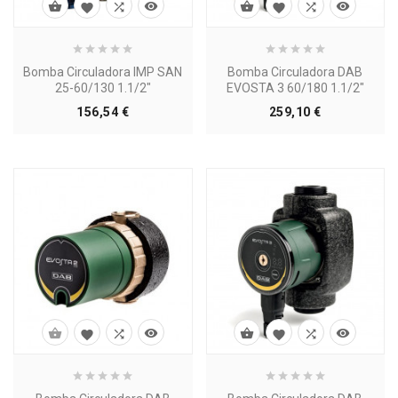








Bomba Circuladora IMP SAN
Bomba Circuladora DAB
25-60/130 1.1/2"
EVOSTA 3 60/180 1.1/2"
Precio
Precio
156,54 €
259,10 €







