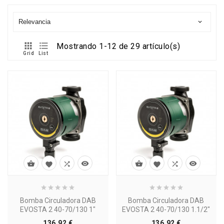
Relevancia



Mostrando 1-12 de 29 artículo(s)
Grid
List








Bomba Circuladora DAB
Bomba Circuladora DAB
EVOSTA 2 40-70/130 1"
EVOSTA 2 40-70/130 1.1/2"
Precio
Precio
136,92 €
136,92 €