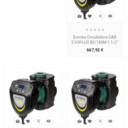




Bomba Circuladora DAB
EVOPLUS 80/180M 1.1/2"
Precio
667,92 €







