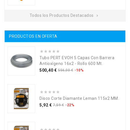
Todos los Productos Destacados

PRODUCTOS EN OFERTA
Tubo PERT EVOH 5 Capas Con Barrera
Antioxígeno 16x2 - Rollo 600 Mt.
Precio
Precio
500,40 €
556,00 €
-10%
base
Disco Corte Diamante Leman 115x2 MM.
Precio
Precio
5,92 €
7,59 €
-22%
base