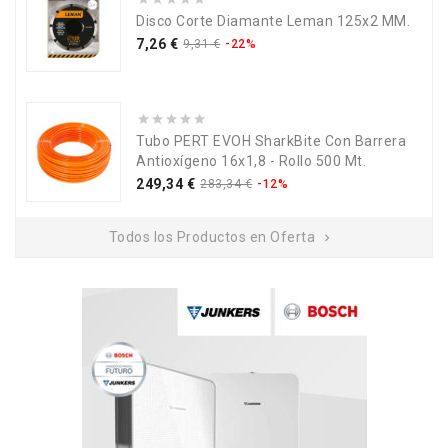
Disco Corte Diamante Leman 125x2 MM.
Precio
Precio
7,26 €
9,31 €
-22%
base
Tubo PERT EVOH SharkBite Con Barrera
Antioxígeno 16x1,8 - Rollo 500 Mt.
Precio
Precio
249,34 €
283,34 €
-12%
base
Todos los Productos en Oferta
