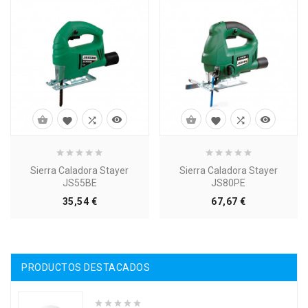








Sierra Caladora Stayer
Sierra Caladora Stayer
JS55BE
JS80PE
Precio
Precio
35,54 €
67,67 €
PRODUCTOS DESTACADOS