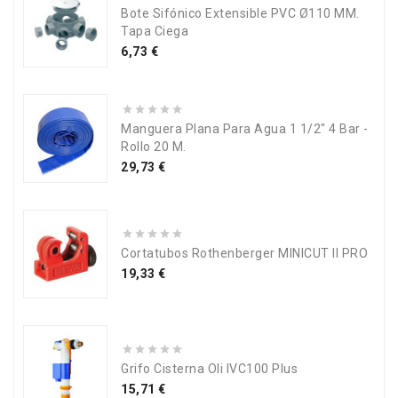
Bote Sifónico Extensible PVC Ø110 MM.
Tapa Ciega
Precio
6,73 €
Manguera Plana Para Agua 1 1/2" 4 Bar -
Rollo 20 M.
Precio
29,73 €
Cortatubos Rothenberger MINICUT II PRO
Precio
19,33 €
Grifo Cisterna Oli IVC100 Plus
Precio
15,71 €