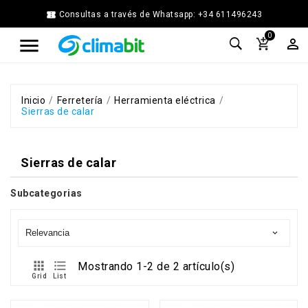


Consultas a través de Whatsapp: +34 611496243
Home
0



Agua
Caliente
Calefacción
Chimenea
Inicio
Ferretería
Herramienta eléctrica
Sierras de calar
Modular
Climatización
Energía
Sierras de calar
Solar
Térmica
Subcategorias
Ferretería
Fontanería
Cocina
Relevancia

y
Baño


Mostrando 1-2 de 2 artículo(s)
Jardín
Grid
List
Ventilación