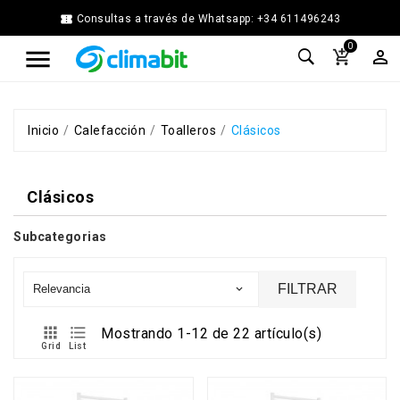


Consultas a través de Whatsapp: +34 611496243
Home
0



Agua
Caliente
Calefacción
Chimenea
Inicio
Calefacción
Toalleros
Clásicos
Modular
Climatización
Clásicos
Energía
Solar
Térmica
Subcategorias
Ferretería
Fontanería
FILTRAR
Relevancia

Cocina
y


Mostrando 1-12 de 22 artículo(s)
Baño
Grid
List
Jardín
Ventilación