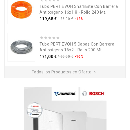
Tubo PERT EVOH SharkBite Con Barrera
Antioxígeno 16x1,8 - Rollo 240 Mt.
Precio
Precio
119,68 €
136,00 €
-12%
base
Tubo PERT EVOH 5 Capas Con Barrera
Antioxígeno 16x2 - Rollo 200 Mt.
Precio
Precio
171,00 €
190,00 €
-10%
base
Todos los Productos en Oferta
