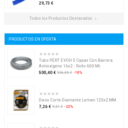
Precio
29,73 €
Todos los Productos Destacados

PRODUCTOS EN OFERTA
Tubo PERT EVOH 5 Capas Con Barrera
Antioxígeno 16x2 - Rollo 600 Mt.
Precio
Precio
500,40 €
556,00 €
-10%
base
Disco Corte Diamante Leman 125x2 MM.
Precio
Precio
7,26 €
9,31 €
-22%
base