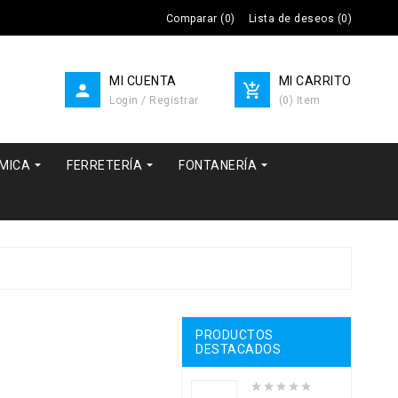
Comparar
(
0
)
Lista de deseos
(
0
)
MI CUENTA
MI CARRITO


Login / Registrar
(
0
)
Item



RMICA
FERRETERÍA
FONTANERÍA
PRODUCTOS
DESTACADOS