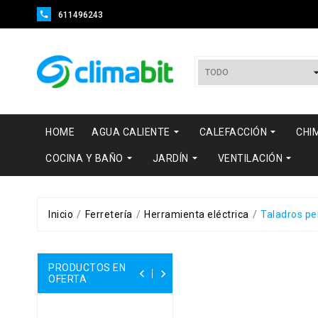

611496243


HOME
AGUA CALIENTE
CALEFACCIÓN
CHI



COCINA Y BAÑO
JARDÍN
VENTILACIÓN
Inicio
Ferretería
Herramienta eléctrica
Taladros pe
PRODUCTOS EN


OFERTA