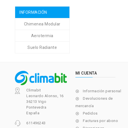
INFORMACIÓN
Chimenea Modular
Aerotermia
Suelo Radiante
MI CUENTA
Climabit
Información personal

Leonardo Alonso, 16
Devoluciones de

36213 Vigo
mercancía
Pontevedra
España
Pedidos

Facturas por abono

611496243