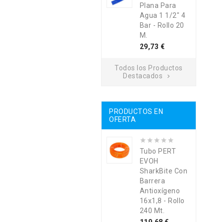
Plana Para
Agua 1 1/2" 4
Bar - Rollo 20
M.
Precio
29,73 €
Todos los Productos
Destacados

PRODUCTOS EN
OFERTA
Tubo PERT
EVOH
SharkBite Con
Barrera
Antioxígeno
16x1,8 - Rollo
240 Mt.
Precio
Precio