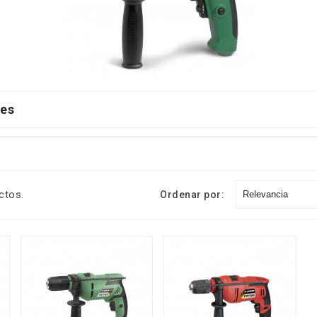
res
Tubo PERT EVOH
Tubo PERT EVOH 5
SharkBite Con Barrera
Capas Con Barrera
Antioxígeno 16x1,8 -
Antioxígeno 16x2 - Rollo
o
Rollo 240 Mt.
600 Mt.
ctos.
Ordenar por:
Relevancia
Precio
Precio
119,68 €
500,40 €
136,00 €
-12%
556,00 €
-10%