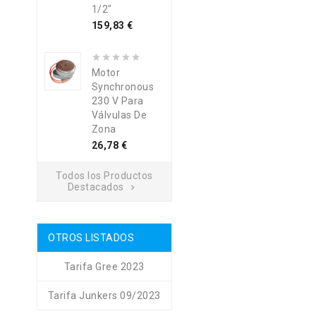
1/2"
Precio
159,83 €
Motor
Synchronous
230 V Para
Válvulas De
Zona
Precio
26,78 €
Todos los Productos
Destacados

OTROS LISTADOS
Tarifa Gree 2023
Tarifa Junkers 09/2023