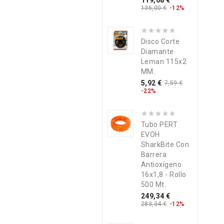
119,68 €
base
136,00 €
-12%
Disco Corte
Diamante
Leman 115x2
MM.
Precio
Precio
5,92 €
7,59 €
base
-22%
Tubo PERT
EVOH
SharkBite Con
Barrera
Antioxígeno
16x1,8 - Rollo
500 Mt.
Precio
Precio
249,34 €
base
283,34 €
-12%