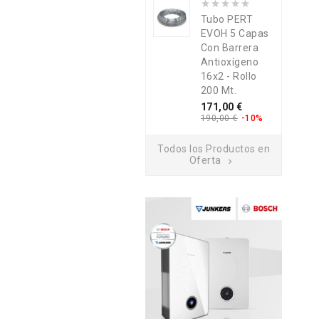
Tubo PERT
EVOH 5 Capas
Con Barrera
Antioxígeno
16x2 - Rollo
200 Mt.
Precio
Precio
171,00 €
base
190,00 €
-10%
Todos los Productos en
Oferta
