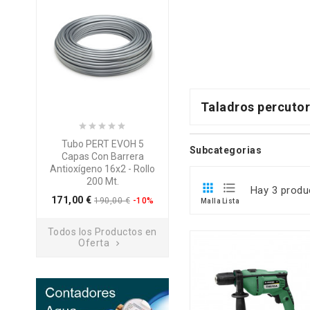
Taladros percuto
Tubo PERT EVOH 5
Disco Corte Diamante
Subcategorias
Capas Con Barrera
Leman 115x2 MM.
Antioxígeno 16x2 - Rollo
Preci
5,92 €
7,59 €
-22%
200 Mt.


Hay 3 produ
Precio
171,00 €
190,00 €
-10%
Malla
Lista
Todos los Productos en
Oferta
