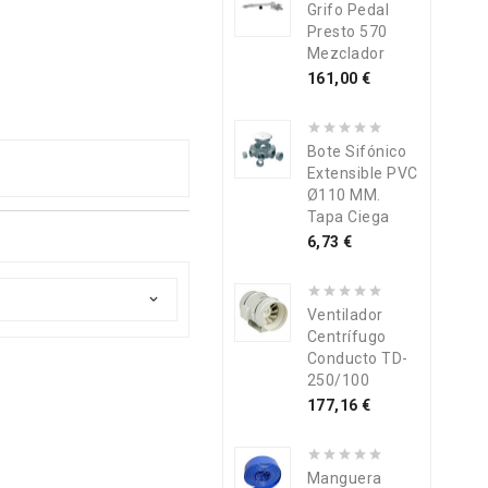
Grifo Pedal
Presto 570
Mezclador
Precio
161,00 €
Bote Sifónico
Extensible PVC
Ø110 MM.
Tapa Ciega
Precio
6,73 €

Ventilador
Centrífugo
Conducto TD-
250/100
Precio
177,16 €
Manguera