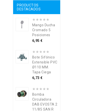
PRODUCTOS
DESTACADOS
Mango Ducha
Cromado 5
Posiciones
Precio
6,95 €
Bote Sifónico
Extensible PVC
Ø110 MM.
Tapa Ciega
Precio
6,73 €
Bomba
Circuladora
DAB EVOSTA 2
11/85 SAN R