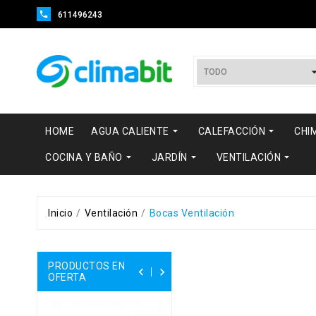

611496243


HOME
AGUA CALIENTE
CALEFACCIÓN
CHI



COCINA Y BAÑO
JARDÍN
VENTILACIÓN
Inicio
Ventilación
Bocas Ventilación
PRODUCTOS EN


OFERTA