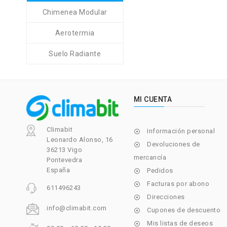
Chimenea Modular
Aerotermia
Suelo Radiante
MI CUENTA
Climabit
Información personal

Leonardo Alonso, 16
Devoluciones de

36213 Vigo
mercancía
Pontevedra
España
Pedidos

Facturas por abono

611496243
Direcciones

info@climabit.com
Cupones de descuento

Mis listas de deseos
