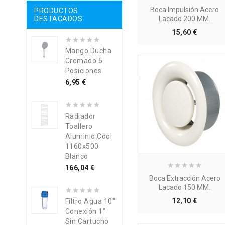
Boca Impulsión Acero
PRODUCTOS
DESTACADOS
Lacado 200 MM.
Precio
15,60 €
Mango Ducha
Cromado 5
Posiciones
Precio
6,95 €
Radiador
Toallero
Aluminio Cool
1160x500
Blanco
Precio
166,04 €
Boca Extracción Acero
Lacado 150 MM.
Precio
12,10 €
Filtro Agua 10"
Conexión 1"
Sin Cartucho