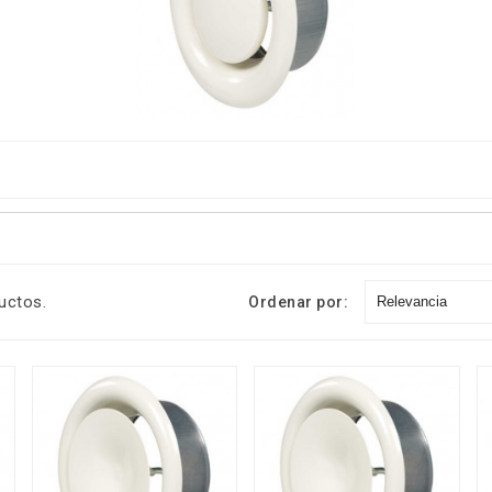
n
Tubo PERT EVOH
Disco Corte Diamante
SharkBite Con Barrera
Leman 230x2,5 MM.
Antioxígeno 16x1,8 -
Precio
19,06 €
24,43 €
-22%
Rollo 500 Mt.
uctos.
Ordenar por:
Relevancia
cio
Precio
249,34 €
283,34 €
-12%