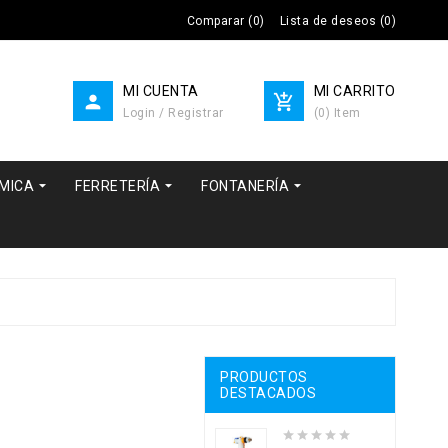
Comparar
(
0
)
Lista de deseos
(
0
)
MI CUENTA
MI CARRITO


Login / Registrar
(
0
)
Item



RMICA
FERRETERÍA
FONTANERÍA
PRODUCTOS
DESTACADOS