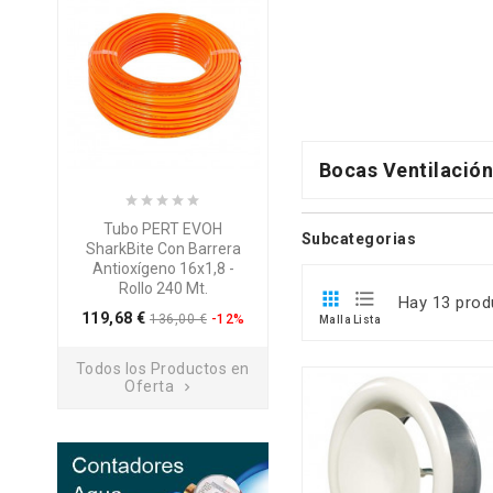
Bocas Ventilació
Tubo PERT EVOH
Tubo PERT EVOH 5
Subcategorias
SharkBite Con Barrera
Capas Con Barrera
Antioxígeno 16x1,8 -
Antioxígeno 16x2 - Rollo
Rollo 240 Mt.
600 Mt.


Hay 13 prod
Precio
Pre
119,68 €
500,40 €
136,00 €
-12%
556,00 €
-10%
Malla
Lista
Todos los Productos en
Oferta
