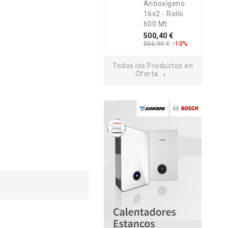
Antioxígeno
16x2 - Rollo
600 Mt.
Precio
Precio
500,40 €
base
556,00 €
-10%
Todos los Productos en
Oferta
