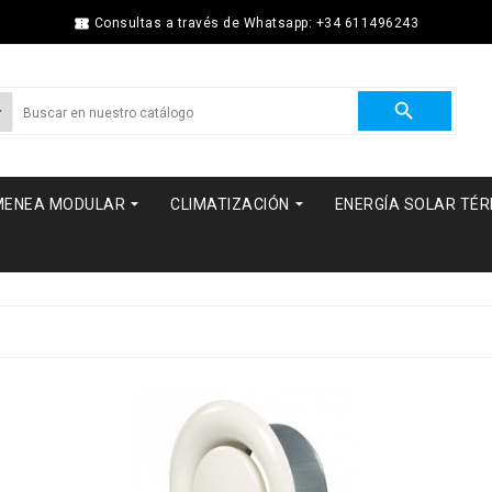

Consultas a través de Whatsapp: +34 611496243



MENEA MODULAR
CLIMATIZACIÓN
ENERGÍA SOLAR TÉ