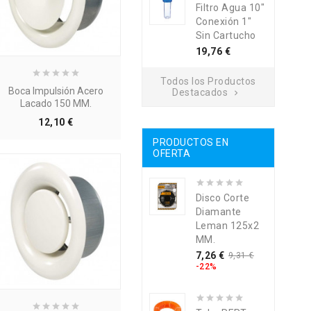
Filtro Agua 10"
Conexión 1"
Sin Cartucho
Precio
19,76 €
Todos los Productos
Boca Impulsión Acero
Destacados

Lacado 150 MM.
Precio
12,10 €
PRODUCTOS EN
OFERTA
Disco Corte
Diamante
Leman 125x2
MM.
Precio
Precio
7,26 €
9,31 €
base
-22%