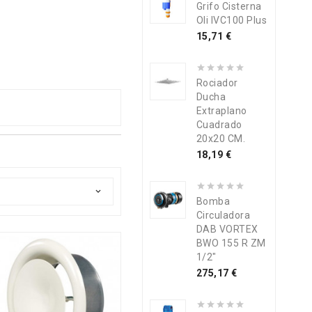
Grifo Cisterna
Oli IVC100 Plus
Precio
15,71 €
Rociador
Ducha
Extraplano
Cuadrado
20x20 CM.
Precio
18,19 €

Bomba
Circuladora
DAB VORTEX
BWO 155 R ZM
1/2"
Precio
275,17 €