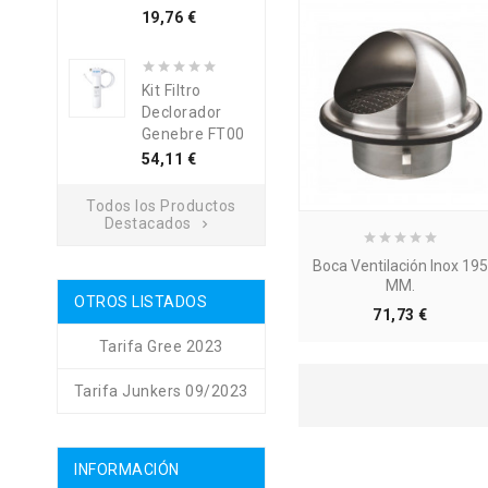
Precio
19,76 €
Kit Filtro
Declorador
Genebre FT00
Precio
54,11 €
Todos los Productos
Destacados

Boca Ventilación Inox 19
MM.
OTROS LISTADOS
Precio
71,73 €
Tarifa Gree 2023
Tarifa Junkers 09/2023
INFORMACIÓN