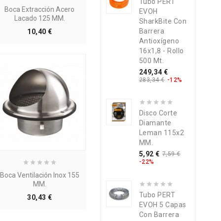
Tubo PERT
Boca Extracción Acero
EVOH
Lacado 125 MM.
SharkBite Con
Precio
Barrera
10,40 €
Antioxígeno
16x1,8 - Rollo
500 Mt.
Precio
Precio
249,34 €
base
283,34 €
-12%
Disco Corte
Diamante
Leman 115x2
MM.
Precio
Precio
5,92 €
7,59 €
base
-22%
Boca Ventilación Inox 155
MM.
Tubo PERT
Precio
30,43 €
EVOH 5 Capas
Con Barrera