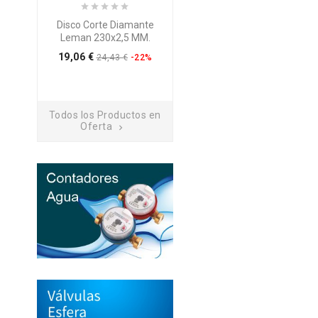
Disco Corte Diamante
Disco Corte Diamante
Leman 230x2,5 MM.
Leman 125x2 MM.
Precio
Preci
19,06 €
7,26 €
24,43 €
-22%
9,31 €
-22%
Todos los Productos en
Oferta
