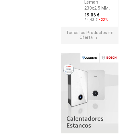
Leman
230x2,5 MM.
Precio
Precio
19,06 €
base
24,43 €
-22%
Todos los Productos en
Oferta
