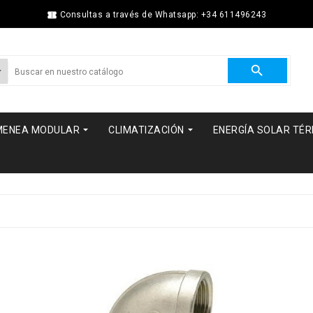

Consultas a través de Whatsapp: +34 611496243



MENEA MODULAR
CLIMATIZACIÓN
ENERGÍA SOLAR TÉ