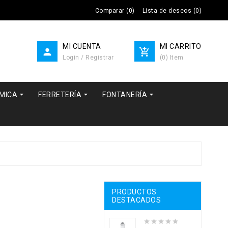
Comparar
(
0
)
Lista de deseos
(
0
)
MI CUENTA
MI CARRITO


Login / Registrar
(
0
)
Item



RMICA
FERRETERÍA
FONTANERÍA
PRODUCTOS
DESTACADOS