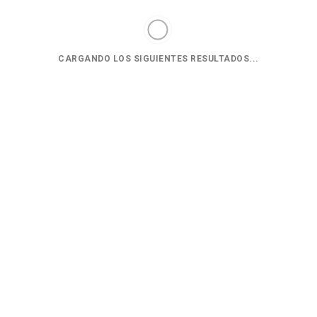
Tubo PERT EVOH 5
Disco Corte Diamante
Capas Con Barrera
Leman 115x2 MM.
Antioxígeno 16x2 - Rollo
o
Precio
5,92 €
7,59 €
-22%
CARGANDO LOS SIGUIENTES RESULTADOS...
200 Mt.
Precio
171,00 €
190,00 €
-10%