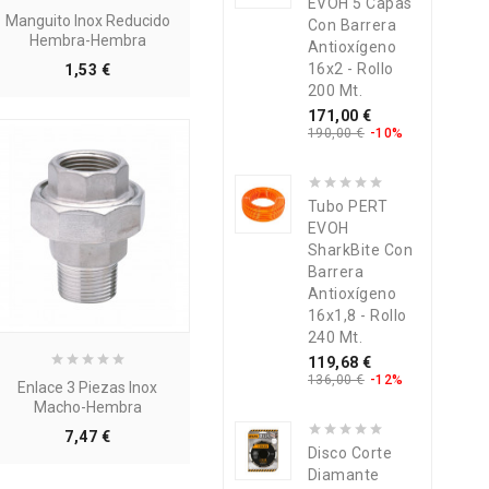
EVOH 5 Capas
Manguito Inox Reducido
Con Barrera
Hembra-Hembra
Antioxígeno
Precio
16x2 - Rollo
1,53 €
200 Mt.
Precio
Precio
171,00 €
base
190,00 €
-10%
Tubo PERT
EVOH
SharkBite Con
Barrera
Antioxígeno
16x1,8 - Rollo
240 Mt.
Precio
Precio
119,68 €
base
136,00 €
-12%
Enlace 3 Piezas Inox
Macho-Hembra
Precio
7,47 €
Disco Corte
Diamante