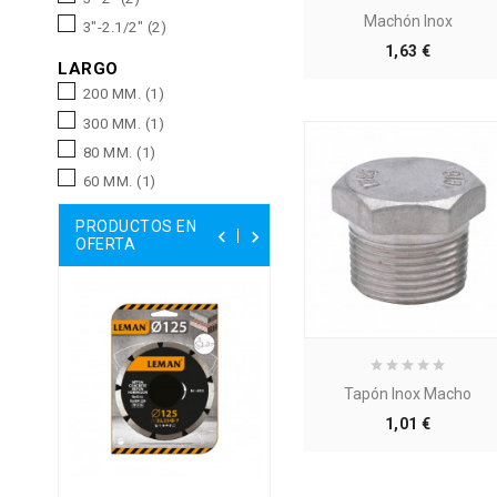
Machón Inox
3"-2.1/2"
(2)
Precio
1,63 €
LARGO
200 MM.
(1)
300 MM.
(1)
80 MM.
(1)
60 MM.
(1)
PRODUCTOS EN


OFERTA
Tapón Inox Macho
Precio
1,01 €