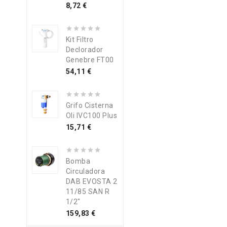
Precio
8,72 €
Kit Filtro
Declorador
Genebre FT00
Precio
54,11 €
Grifo Cisterna
Oli IVC100 Plus
Precio
15,71 €
Bomba
Circuladora
DAB EVOSTA 2
11/85 SAN R
1/2"
Precio
159,83 €