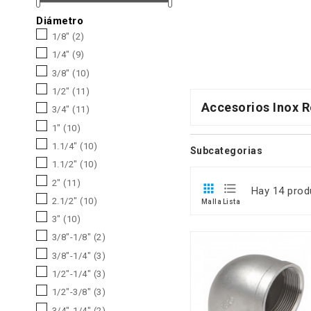
Diámetro
1/8"
(2)
1/4"
(9)
3/8"
(10)
1/2"
(11)
Accesorios Inox 
3/4"
(11)
1"
(10)
1.1/4"
(10)
Subcategorias
1.1/2"
(10)
2"
(11)


Hay 14 prod
2.1/2"
(10)
Malla
Lista
3"
(10)
3/8"-1/8"
(2)
3/8"-1/4"
(3)
1/2"-1/4"
(3)
1/2"-3/8"
(3)
3/4"-1/4"
(2)