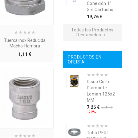
Conexión 1"
Sin Cartucho
Precio
19,76 €
Todos los Productos
Destacados

Tuerca Inox Reducida
Macho-Hembra
Precio
1,11 €
PRODUCTOS EN
OFERTA
Disco Corte
Diamante
Leman 125x2
MM.
Precio
Precio
7,26 €
9,31 €
base
-22%
Tubo PERT