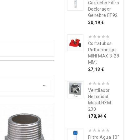
Cartucho Filtro
Declorador
Genebre FT92
Precio
30,19 €
Cortatubos
Rothenberger
MINI MAX 3-28
MM.
Precio
27,13 €

Ventilador
Helicoidal
Mural HXM-
200
Precio
178,94 €
Filtro Agua 10"