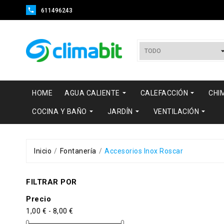

611496243


HOME
AGUA CALIENTE
CALEFACCIÓN
CHI



COCINA Y BAÑO
JARDÍN
VENTILACIÓN
Inicio
Fontanería
Accesorios Inox Roscar
FILTRAR POR
Precio
1,00 € - 8,00 €