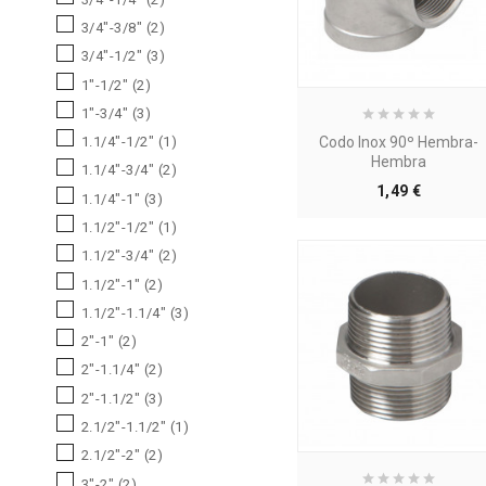
3/4"-3/8"
(2)
3/4"-1/2"
(3)
1"-1/2"
(2)
1"-3/4"
(3)
Codo Inox 90º Hembra-
1.1/4"-1/2"
(1)
Hembra
1.1/4"-3/4"
(2)
Precio
1,49 €
1.1/4"-1"
(3)
1.1/2"-1/2"
(1)
1.1/2"-3/4"
(2)
1.1/2"-1"
(2)
1.1/2"-1.1/4"
(3)
2"-1"
(2)
2"-1.1/4"
(2)
2"-1.1/2"
(3)
2.1/2"-1.1/2"
(1)
2.1/2"-2"
(2)
3"-2"
(2)