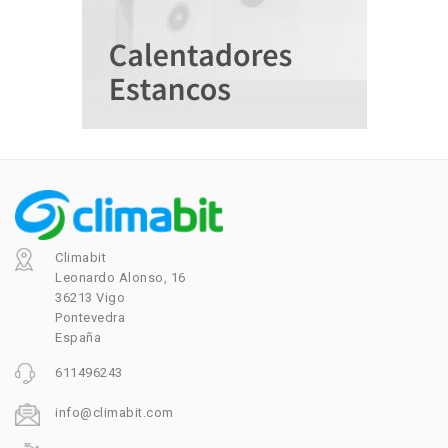
Climabit
Leonardo Alonso, 16
36213 Vigo
Pontevedra
España
611496243
info@climabit.com