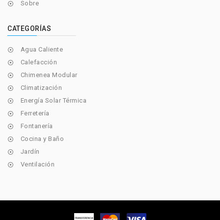
Sobre

CATEGORÍAS
Agua Caliente

Calefacción

Chimenea Modular

Climatización

Energía Solar Térmica

Ferretería

Fontanería

Cocina y Baño

Jardín

Ventilación
