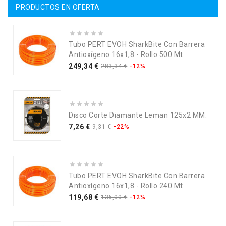
PRODUCTOS EN OFERTA
Tubo PERT EVOH SharkBite Con Barrera
Antioxígeno 16x1,8 - Rollo 500 Mt.
Precio
Precio
249,34 €
283,34 €
-12%
base
Disco Corte Diamante Leman 125x2 MM.
Precio
Precio
7,26 €
9,31 €
-22%
base
Tubo PERT EVOH SharkBite Con Barrera
Antioxígeno 16x1,8 - Rollo 240 Mt.
Precio
Precio
119,68 €
136,00 €
-12%
base