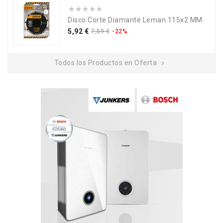
Disco Corte Diamante Leman 115x2 MM.
Precio
Precio
5,92 €
7,59 €
-22%
base
Todos los Productos en Oferta
