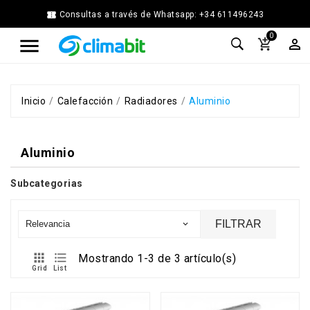


Consultas a través de Whatsapp: +34 611496243
Home
0



Agua
Caliente
Calefacción
Chimenea
Inicio
Calefacción
Radiadores
Aluminio
Modular
Climatización
Aluminio
Energía
Solar
Térmica
Subcategorias
Ferretería
Fontanería
FILTRAR
Relevancia

Cocina
y


Mostrando 1-3 de 3 artículo(s)
Baño
Grid
List
Jardín
Ventilación