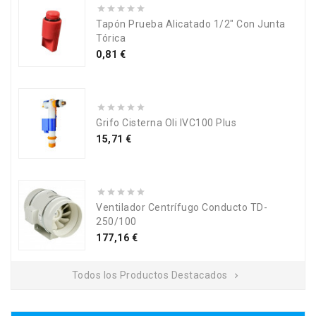
Tapón Prueba Alicatado 1/2" Con Junta
Tórica
Precio
0,81 €
Grifo Cisterna Oli IVC100 Plus
Precio
15,71 €
Ventilador Centrífugo Conducto TD-
250/100
Precio
177,16 €
Todos los Productos Destacados
