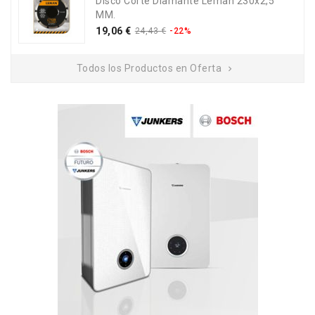
Disco Corte Diamante Leman 230x2,5
MM.
Precio
Precio
19,06 €
24,43 €
-22%
base
Todos los Productos en Oferta
