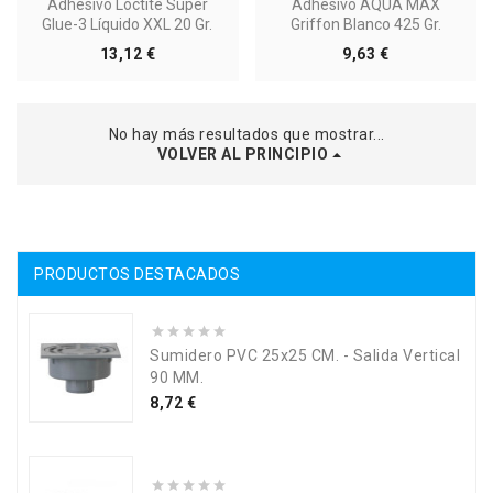
Adhesivo Loctite Super
Adhesivo AQUA MAX
Glue-3 Líquido XXL 20 Gr.
Griffon Blanco 425 Gr.
Precio
Precio
13,12 €
9,63 €
No hay más resultados que mostrar...
VOLVER AL PRINCIPIO
PRODUCTOS DESTACADOS
Sumidero PVC 25x25 CM. - Salida Vertical
90 MM.
Precio
8,72 €