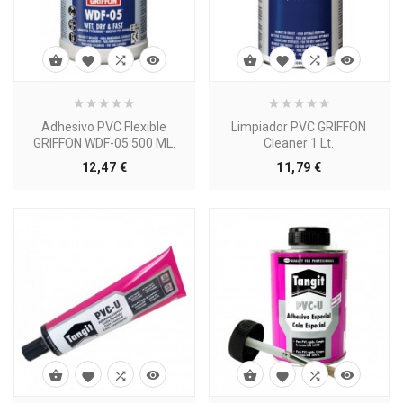








Adhesivo PVC Flexible
Limpiador PVC GRIFFON
GRIFFON WDF-05 500 ML.
Cleaner 1 Lt.
Precio
Precio
12,47 €
11,79 €







