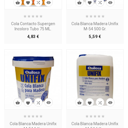








Cola Contacto Supergen
Cola Blanca Madera Unifix
Incoloro Tubo 75 ML.
M-54 500 Gr.
Precio
Precio
4,83 €
5,59 €








Cola Blanca Madera Unifix
Cola Blanca Madera Unifix