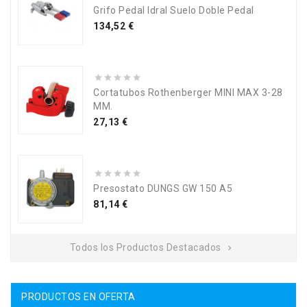
Grifo Pedal Idral Suelo Doble Pedal
Precio
134,52 €
Cortatubos Rothenberger MINI MAX 3-28
MM.
Precio
27,13 €
Presostato DUNGS GW 150 A5
Precio
81,14 €
Todos los Productos Destacados

PRODUCTOS EN OFERTA