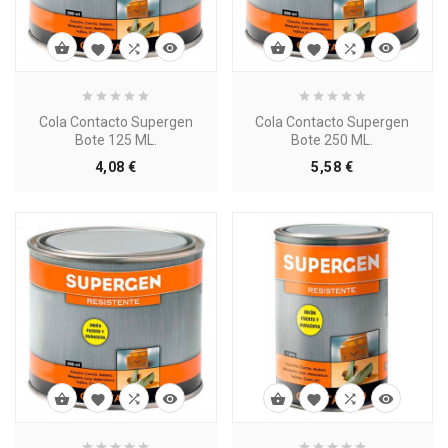








Cola Contacto Supergen
Cola Contacto Supergen
Bote 125 ML.
Bote 250 ML.
Precio
Precio
4,08 €
5,58 €







