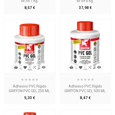
M-54 1 Kg.
M-54 6 Kg.
Precio
Precio
8,57 €
37,98 €








Adhesivo PVC Rígido
Adhesivo PVC Rígido
GRIFFON PVC GEL 250 ML.
GRIFFON PVC GEL 500 ML.
Precio
Precio
5,33 €
8,47 €