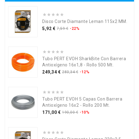
Disco Corte Diamante Leman 115x2 MM.
Precio
Precio
5,92 €
7,59 €
-22%
base
Tubo PERT EVOH SharkBite Con Barrera
Antioxígeno 16x1,8 - Rollo 500 Mt.
Precio
Precio
249,34 €
283,34 €
-12%
base
Tubo PERT EVOH 5 Capas Con Barrera
Antioxígeno 16x2 - Rollo 200 Mt.
Precio
Precio
171,00 €
190,00 €
-10%
base