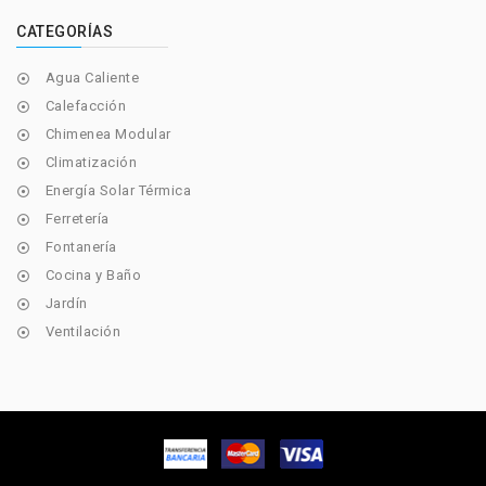
CATEGORÍAS
Agua Caliente

Calefacción

Chimenea Modular

Climatización

Energía Solar Térmica

Ferretería

Fontanería

Cocina y Baño

Jardín

Ventilación
