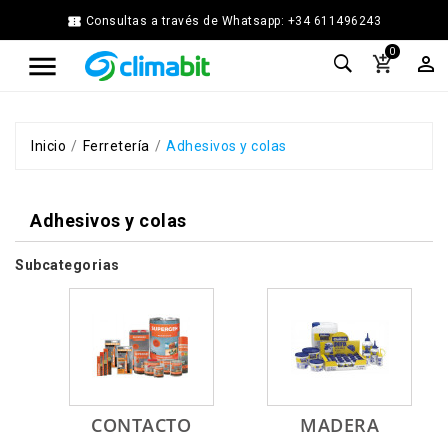


Consultas a través de Whatsapp: +34 611496243
Home
0



Agua
Caliente
Calefacción
Chimenea
Inicio
Ferretería
Adhesivos y colas
Modular
Climatización
Adhesivos y colas
Energía
Solar
Térmica
Subcategorias
Ferretería
Fontanería
Cocina
y
Baño
Jardín
CONTACTO
MADERA
Ventilación