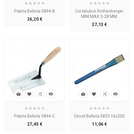
Paleta Bellota 5844-B
Cortatubos Rothenberger
MINI MAX 3-28 MM.
Precio
26,20 €
Precio
27,13 €








Paleta Bellota 5844-C
Cincel Bellota 5825 16x200
Precio
Precio
27,45 €
11,06 €