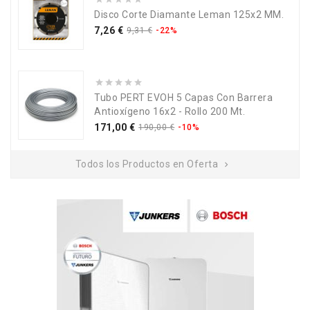
Disco Corte Diamante Leman 125x2 MM.
Precio
Precio
7,26 €
9,31 €
-22%
base
Tubo PERT EVOH 5 Capas Con Barrera
Antioxígeno 16x2 - Rollo 200 Mt.
Precio
Precio
171,00 €
190,00 €
-10%
base
Todos los Productos en Oferta
