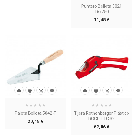
Puntero Bellota 5821
16x250
Precio
11,48 €








Paleta Bellota 5842-F
Tijera Rothenberger Plástico
ROCUT TC 32
Precio
20,48 €
Precio
62,06 €