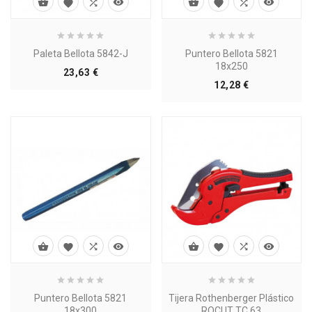








Paleta Bellota 5842-J
Puntero Bellota 5821
18x250
Precio
23,63 €
Precio
12,28 €








Puntero Bellota 5821
Tijera Rothenberger Plástico
18x300
ROCUT TC 63