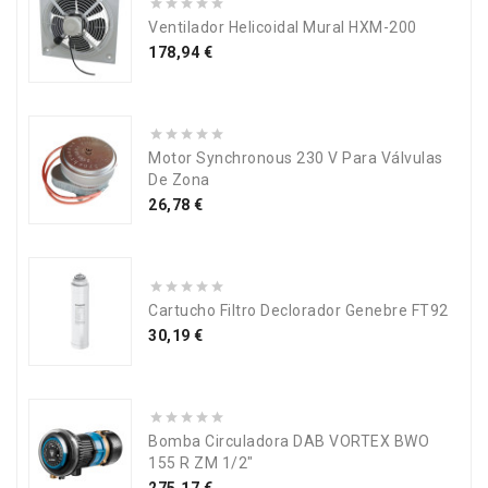
Ventilador Helicoidal Mural HXM-200
Precio
178,94 €
Motor Synchronous 230 V Para Válvulas
De Zona
Precio
26,78 €
Cartucho Filtro Declorador Genebre FT92
Precio
30,19 €
Bomba Circuladora DAB VORTEX BWO
155 R ZM 1/2"
Precio