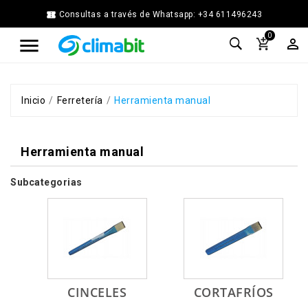


Consultas a través de Whatsapp: +34 611496243
Home
0



Agua
Caliente
Calefacción
Chimenea
Inicio
Ferretería
Herramienta manual
Modular
Climatización
Herramienta manual
Energía
Solar
Térmica
Subcategorias
Ferretería
Fontanería
Cocina
y
Baño
Jardín
CINCELES
CORTAFRÍOS
Ventilación