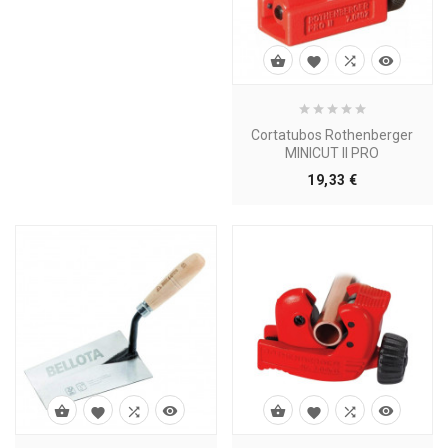




Cortatubos Rothenberger
MINICUT II PRO
Precio
19,33 €







