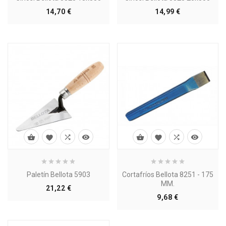
Precio
Precio
14,70 €
14,99 €








Paletín Bellota 5903
Cortafríos Bellota 8251 - 175
MM.
Precio
21,22 €
Precio
9,68 €