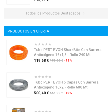
275,17 €
Todos los Productos Destacados

PRODUCTOS EN OFERTA
Tubo PERT EVOH SharkBite Con Barrera
Antioxígeno 16x1,8 - Rollo 240 Mt.
Precio
Precio
119,68 €
136,00 €
-12%
base
Tubo PERT EVOH 5 Capas Con Barrera
Antioxígeno 16x2 - Rollo 600 Mt.
Precio
Precio
500,40 €
556,00 €
-10%
base