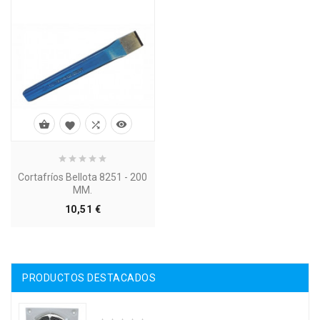




Cortafríos Bellota 8251 - 200
MM.
Precio
10,51 €
PRODUCTOS DESTACADOS