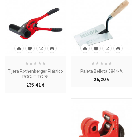








Tijera Rothenberger Plástico
Paleta Bellota 5844-A
ROCUT TC 75
Precio
26,20 €
Precio
235,42 €