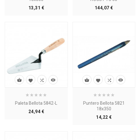
Precio
Precio
13,31 €
144,07 €








Paleta Bellota 5842-L
Puntero Bellota 5821
18x350
Precio
24,94 €
Precio
14,22 €