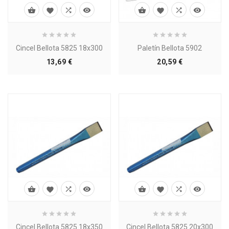








Cincel Bellota 5825 18x300
Paletín Bellota 5902
Precio
Precio
13,69 €
20,59 €








Cincel Bellota 5825 18x350
Cincel Bellota 5825 20x300