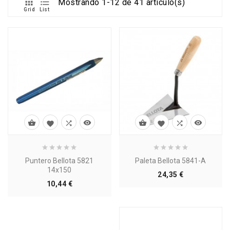


Mostrando 1-12 de 41 artículo(s)
Grid
List








Puntero Bellota 5821
Paleta Bellota 5841-A
14x150
Precio
24,35 €
Precio
10,44 €