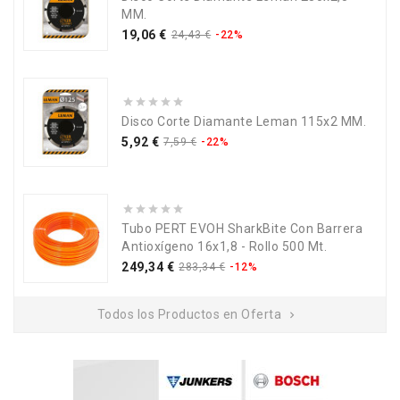
MM.
Precio
Precio
19,06 €
24,43 €
-22%
base
Disco Corte Diamante Leman 115x2 MM.
Precio
Precio
5,92 €
7,59 €
-22%
base
Tubo PERT EVOH SharkBite Con Barrera
Antioxígeno 16x1,8 - Rollo 500 Mt.
Precio
Precio
249,34 €
283,34 €
-12%
base
Todos los Productos en Oferta
