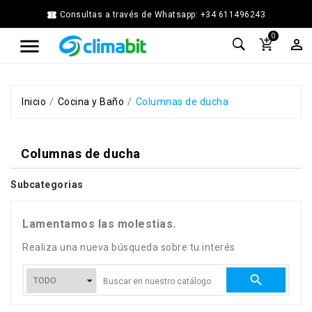


Consultas a través de Whatsapp: +34 611496243
Home
0



Agua
Caliente
Calefacción
Chimenea
Inicio
Cocina y Baño
Columnas de ducha
Modular
Climatización
Columnas de ducha
Energía
Solar
Térmica
Subcategorias
Ferretería
Fontanería
Lamentamos las molestias.
Cocina
Realiza una nueva búsqueda sobre tu interés
y
Baño

Jardín
Ventilación