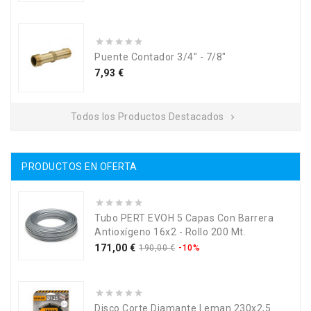
Puente Contador 3/4" - 7/8"
Precio
7,93 €
Todos los Productos Destacados

PRODUCTOS EN OFERTA
Tubo PERT EVOH 5 Capas Con Barrera
Antioxígeno 16x2 - Rollo 200 Mt.
Precio
Precio
171,00 €
190,00 €
-10%
base
Disco Corte Diamante Leman 230x2,5