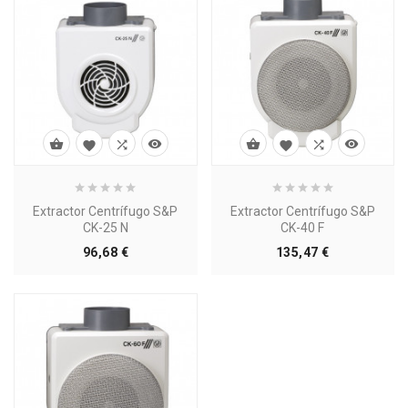








Extractor Centrífugo S&P
Extractor Centrífugo S&P
CK-25 N
CK-40 F
Precio
Precio
96,68 €
135,47 €