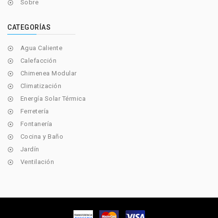
Sobre

CATEGORÍAS
Agua Caliente

Calefacción

Chimenea Modular

Climatización

Energía Solar Térmica

Ferretería

Fontanería

Cocina y Baño

Jardín

Ventilación
