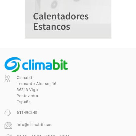
Climabit
Leonardo Alonso, 16
36213 Vigo
Pontevedra
España
611496243
info@climabit.com