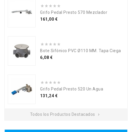
Grifo Pedal Presto 570 Mezclador
Precio
161,00 €
Bote Sifónico PVC Ø110 MM. Tapa Ciega
Precio
6,08 €
Grifo Pedal Presto 520 Un Agua
Precio
131,24 €
Todos los Productos Destacados
