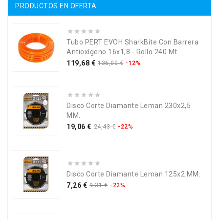
PRODUCTOS EN OFERTA
Tubo PERT EVOH SharkBite Con Barrera
Antioxígeno 16x1,8 - Rollo 240 Mt.
Precio
Precio
119,68 €
136,00 €
-12%
base
Disco Corte Diamante Leman 230x2,5
MM.
Precio
Precio
19,06 €
24,43 €
-22%
base
Disco Corte Diamante Leman 125x2 MM.
Precio
Precio
7,26 €
9,31 €
-22%
base