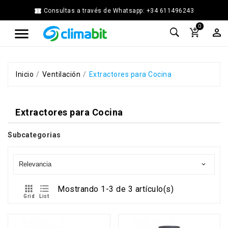


Consultas a través de Whatsapp: +34 611496243
Home
0



Agua
Caliente
Calefacción
Chimenea
Inicio
Ventilación
Extractores para Cocina
Modular
Climatización
Extractores para Cocina
Energía
Solar
Térmica
Subcategorias
Ferretería
Fontanería
Relevancia

Cocina
y


Mostrando 1-3 de 3 artículo(s)
Baño
Grid
List
Jardín
Ventilación