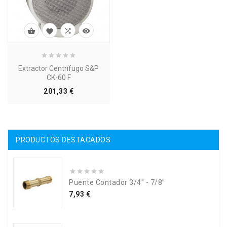




Extractor Centrífugo S&P
CK-60 F
Precio
201,33 €
PRODUCTOS DESTACADOS
Puente Contador 3/4" - 7/8"
Precio
7,93 €