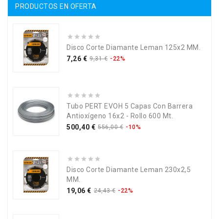
PRODUCTOS EN OFERTA
Disco Corte Diamante Leman 125x2 MM.
Precio
Precio
7,26 €
9,31 €
-22%
base
Tubo PERT EVOH 5 Capas Con Barrera
Antioxígeno 16x2 - Rollo 600 Mt.
Precio
Precio
500,40 €
556,00 €
-10%
base
Disco Corte Diamante Leman 230x2,5
MM.
Precio
Precio
19,06 €
24,43 €
-22%
base