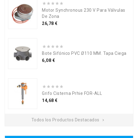
Motor Synchronous 230 V Para Válvulas
De Zona
Precio
26,78 €
Bote Sifónico PVC Ø110 MM. Tapa Ciega
Precio
6,08 €
Grifo Cisterna Prhie FOR-ALL
Precio
14,68 €
Todos los Productos Destacados
