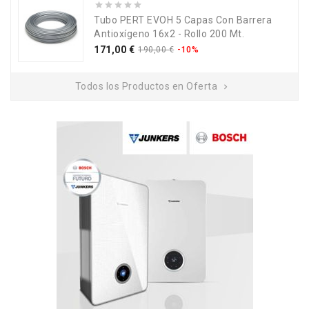
Tubo PERT EVOH 5 Capas Con Barrera
Antioxígeno 16x2 - Rollo 200 Mt.
Precio
Precio
171,00 €
190,00 €
-10%
base
Todos los Productos en Oferta
