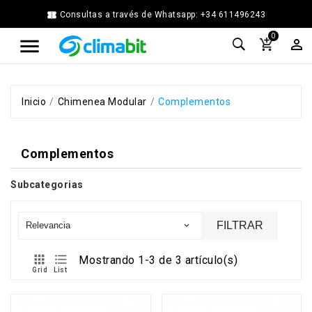


Consultas a través de Whatsapp: +34 611496243
Home
0



Agua
Caliente
Calefacción
Chimenea
Inicio
Chimenea Modular
Complementos
Modular
Climatización
Complementos
Energía
Solar
Térmica
Subcategorias
Ferretería
Fontanería
FILTRAR
Relevancia

Cocina
y


Mostrando 1-3 de 3 artículo(s)
Baño
Grid
List
Jardín
Ventilación