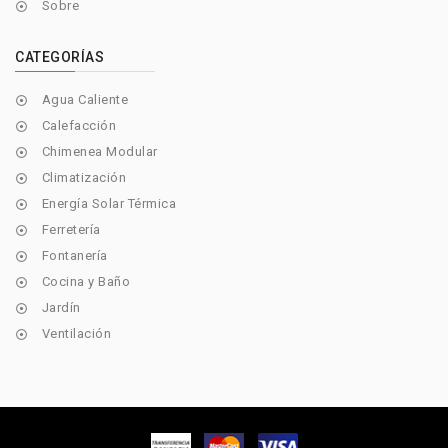
Sobre

CATEGORÍAS
Agua Caliente

Calefacción

Chimenea Modular

Climatización

Energía Solar Térmica

Ferretería

Fontanería

Cocina y Baño

Jardín

Ventilación
