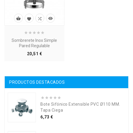




Sombrerete Inox Simple
Pared Regulable
Precio
20,51 €
PRODUCTOS DESTACADOS
Bote Sifónico Extensible PVC Ø110 MM.
Tapa Ciega
Precio
6,73 €