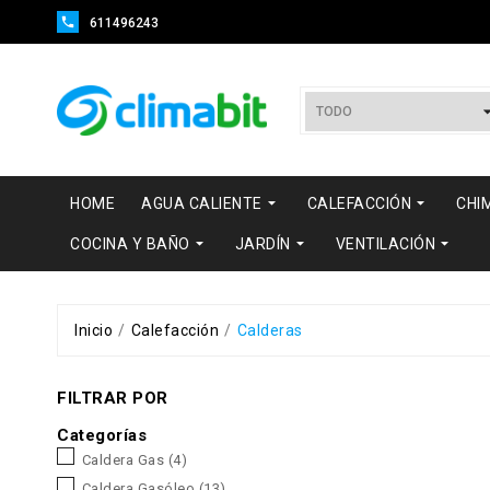

611496243


HOME
AGUA CALIENTE
CALEFACCIÓN
CHI



COCINA Y BAÑO
JARDÍN
VENTILACIÓN
Inicio
Calefacción
Calderas
FILTRAR POR
Categorías
Caldera Gas
(4)
Caldera Gasóleo
(13)