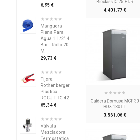
Bioclass IC 25 + DR
Precio
6,95 €
Precio
4.401,77 €
Manguera
Plana Para
Agua 1 1/2" 4
Bar - Rollo 20
M.
Precio
29,73 €
Tijera
Rothenberger
Plástico
ROCUT TC 42
Caldera Domusa MCF 30
Precio
65,34 €
HDX 130 LT.
Precio
3.561,06 €
Válvula
Mezcladora
Termostática