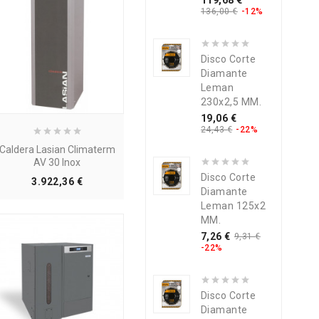
119,68 €
base
136,00 €
-12%
Disco Corte
Diamante
Leman
230x2,5 MM.
Precio
Precio
19,06 €
base
24,43 €
-22%
Caldera Lasian Climaterm
AV 30 Inox
Disco Corte
Precio
3.922,36 €
Diamante
Leman 125x2
MM.
Precio
Precio
7,26 €
9,31 €
base
-22%
Disco Corte
Diamante