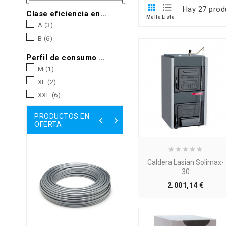


Hay 27 prod
Clase eficiencia energética A.C.S.
Malla
Lista
A
(3)
B
(6)
Perfil de consumo en A.C.S.
M
(1)
XL
(2)
XXL
(6)
PRODUCTOS EN


OFERTA
Caldera Lasian Solimax-
30
Precio
2.001,14 €