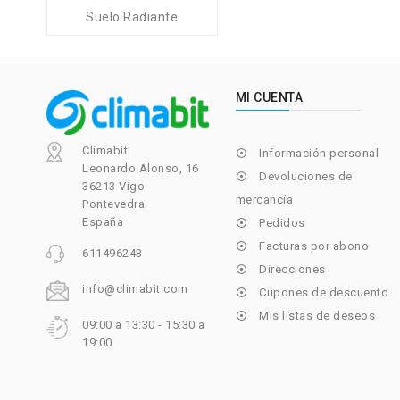
Suelo Radiante
MI CUENTA
Climabit
Información personal

Leonardo Alonso, 16
Devoluciones de

36213 Vigo
mercancía
Pontevedra
España
Pedidos

Facturas por abono

611496243
Direcciones

info@climabit.com
Cupones de descuento

Mis listas de deseos

09:00 a 13:30 - 15:30 a
19:00