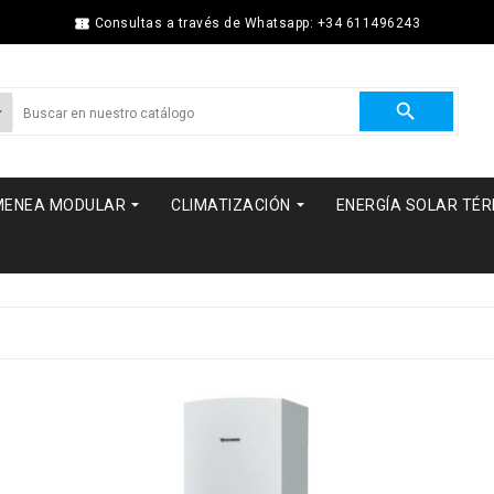

Consultas a través de Whatsapp: +34 611496243



MENEA MODULAR
CLIMATIZACIÓN
ENERGÍA SOLAR TÉ