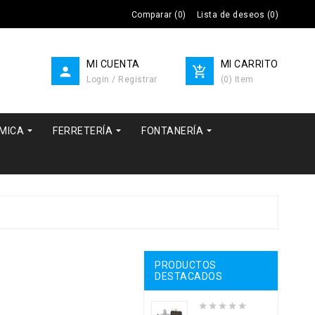
Comparar
(
0
)
Lista de deseos
(
0
)
MI CUENTA
MI CARRITO


Login / Registrar
(
0
)
Item



RMICA
FERRETERÍA
FONTANERÍA
PRODUCTOS
DESTACADOS