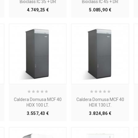
Bioclass IC 35 + DR
Bioclass IC 45 + DR
Precio
Precio
4.749,25 €
5.085,90 €
Caldera Domusa MCF 40
Caldera Domusa MCF 40
HDX 100 LT.
HDX 130 LT.
Precio
Precio
3.557,43 €
3.824,86 €