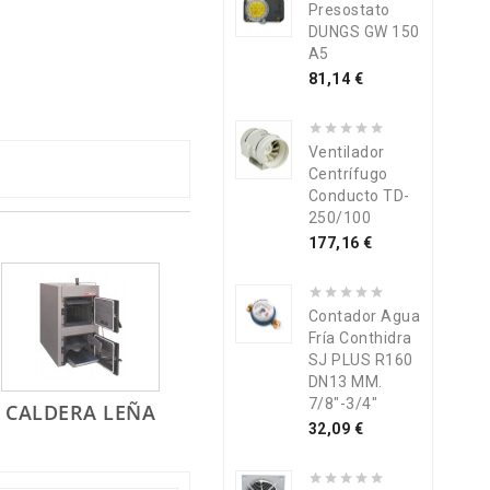
Presostato
DUNGS GW 150
A5
Precio
81,14 €
Ventilador
Centrífugo
Conducto TD-
250/100
Precio
177,16 €
Contador Agua
Fría Conthidra
SJ PLUS R160
DN13 MM.
7/8"-3/4"
CALDERA LEÑA
Precio
32,09 €