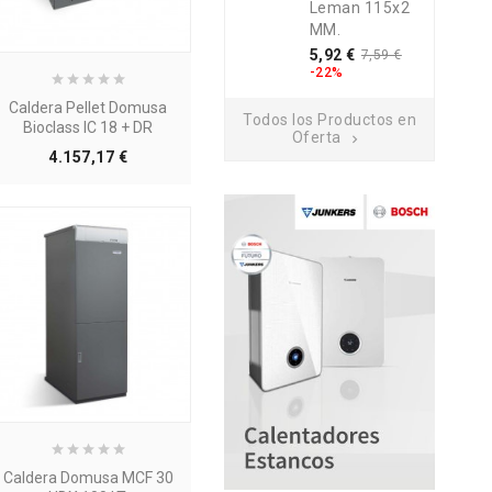
Leman 115x2
MM.
Precio
Precio
5,92 €
7,59 €
base
-22%
Caldera Pellet Domusa
Todos los Productos en
Bioclass IC 18 + DR
Oferta

Precio
4.157,17 €
Caldera Domusa MCF 30