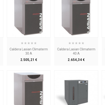
Tubo PERT EVOH
Disco Corte Diamante
SharkBite Con Barrera
Leman 115x2 MM.
Antioxígeno 16x1,8 -
o
Precio
5,92 €
7,59 €
-22%
Rollo 500 Mt.
Precio
249,34 €
283,34 €
-12%
m
Caldera Lasian Climaterm
Caldera Lasian Climaterm
30 A
40 A
Precio
Precio
2.505,21 €
2.654,34 €