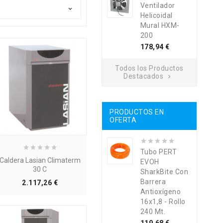
Ventilador

Helicoidal
Mural HXM-
200
Precio
178,94 €
Todos los Productos
Destacados

PRODUCTOS EN
OFERTA
Tubo PERT
Caldera Lasian Climaterm
EVOH
30 C
SharkBite Con
Barrera
Precio
2.117,26 €
Antioxígeno
16x1,8 - Rollo
240 Mt.
Precio
Precio