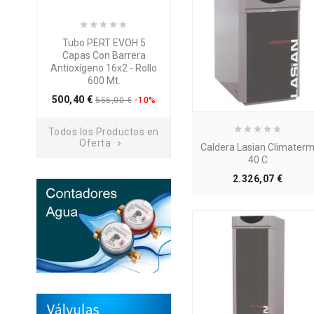
Tubo PERT EVOH 5
Disco Corte Diamante
Capas Con Barrera
Leman 125x2 MM.
Antioxígeno 16x2 - Rollo
Preci
7,26 €
9,31 €
-22%
600 Mt.
Precio
500,40 €
556,00 €
-10%
Todos los Productos en
Oferta

Caldera Lasian Climater
40 C
Precio
2.326,07 €