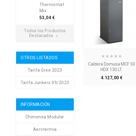
Thermomat
Mix
Precio
53,04 €
Todos los Productos
Destacados

OTROS LISTADOS
Caldera Domusa MCF 50
HDX 130 LT.
Tarifa Gree 2023
Precio
4.127,00 €
Tarifa Junkers 09/2023
INFORMACIÓN
Chimenea Modular
Aerotermia