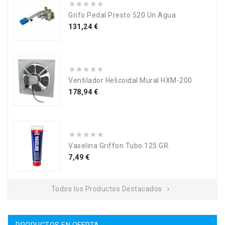
Grifo Pedal Presto 520 Un Agua
Precio
131,24 €
Ventilador Helicoidal Mural HXM-200
Precio
178,94 €
Vaselina Griffon Tubo 125 GR.
Precio
7,49 €
Todos los Productos Destacados

PRODUCTOS EN OFERTA