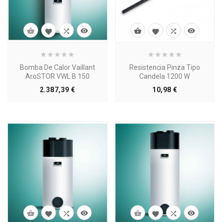








Bomba De Calor Vaillant
Resistencia Pinza Tipo
AroSTOR VWL B 150
Candela 1200 W
Precio
Precio
2.387,39 €
10,98 €







