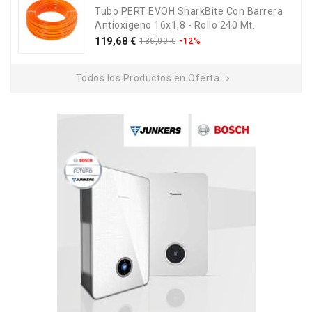
Tubo PERT EVOH SharkBite Con Barrera
Antioxígeno 16x1,8 - Rollo 240 Mt.
Precio
Precio
119,68 €
136,00 €
-12%
base
Todos los Productos en Oferta
