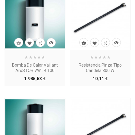








Bomba De Calor Vaillant
Resistencia Pinza Tipo
AroSTOR VWL B 100
Candela 800 W
Precio
Precio
1.985,53 €
10,11 €