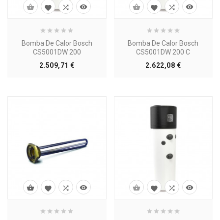








Bomba De Calor Bosch
Bomba De Calor Bosch
CS5001DW 200
CS5001DW 200 C
Precio
Precio
2.509,71 €
2.622,08 €







