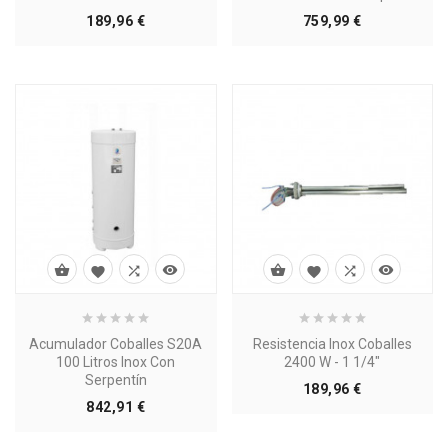
Precio
Precio
189,96 €
759,99 €








Acumulador Coballes S20A
Resistencia Inox Coballes
100 Litros Inox Con
2400 W - 1 1/4"
Serpentín
Precio
189,96 €
Precio
842,91 €