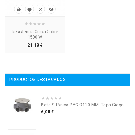




Resistencia Curva Cobre
1500 W
Precio
21,18 €
PRODUCTOS DESTACADOS
Bote Sifónico PVC Ø110 MM. Tapa Ciega
Precio
6,08 €