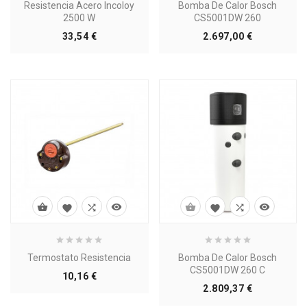
Resistencia Acero Incoloy
Bomba De Calor Bosch
2500 W
CS5001DW 260
Precio
Precio
33,54 €
2.697,00 €








Termostato Resistencia
Bomba De Calor Bosch
CS5001DW 260 C
Precio
10,16 €
Precio
2.809,37 €