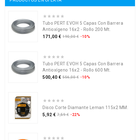
Tubo PERT EVOH 5 Capas Con Barrera
Antioxígeno 16x2 - Rollo 200 Mt.
Precio
Precio
171,00 €
190,00 €
-10%
base
Tubo PERT EVOH 5 Capas Con Barrera
Antioxígeno 16x2 - Rollo 600 Mt.
Precio
Precio
500,40 €
556,00 €
-10%
base
Disco Corte Diamante Leman 115x2 MM.
Precio
Precio
5,92 €
7,59 €
-22%
base