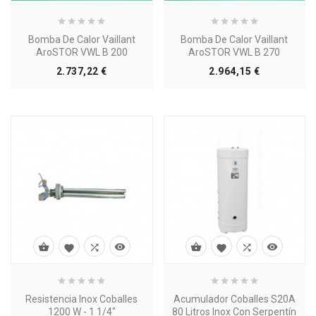
Bomba De Calor Vaillant
Bomba De Calor Vaillant
AroSTOR VWL B 200
AroSTOR VWL B 270
Precio
Precio
2.737,22 €
2.964,15 €








Resistencia Inox Coballes
Acumulador Coballes S20A
1200 W - 1 1/4"
80 Litros Inox Con Serpentín