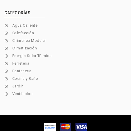
CATEGORÍAS
Agua Caliente

Calefacción

Chimenea Modular

Climatización

Energía Solar Térmica

Ferretería

Fontanería

Cocina y Baño

Jardín

Ventilación
