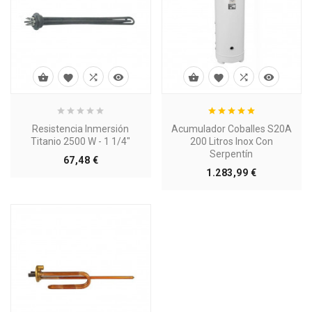








Resistencia Inmersión
Acumulador Coballes S20A
Titanio 2500 W - 1 1/4"
200 Litros Inox Con
Serpentín
Precio
67,48 €
Precio
1.283,99 €