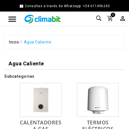


Consultas a través de Whatsapp: +34 611496243
Home
0



Agua
Caliente
Calefacción
Chimenea
Inicio
Agua Caliente
Modular
Climatización
Agua Caliente
Energía
Solar
Térmica
Subcategorias
Ferretería
Fontanería
Cocina
y
Baño
Jardín
CALENTADORES
TERMOS
Ventilación
A GAS
ELÉCTRICOS