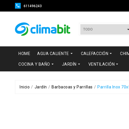

611496243


HOME
AGUA CALIENTE
CALEFACCIÓN
CHI



COCINA Y BAÑO
JARDÍN
VENTILACIÓN
Inicio
Jardín
Barbacoas y Parrillas
Parrilla Inox 70