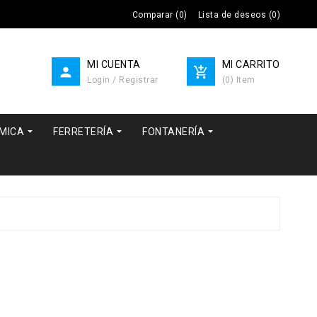
Comparar
(
0
)
Lista de deseos
(
0
)
MI CUENTA
MI CARRITO


Login / Registrar
(
0
)
Item



RMICA
FERRETERÍA
FONTANERÍA