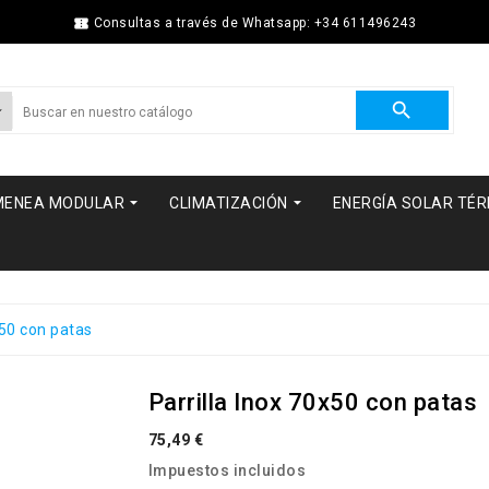

Consultas a través de Whatsapp: +34 611496243



MENEA MODULAR
CLIMATIZACIÓN
ENERGÍA SOLAR TÉ
x50 con patas
Parrilla Inox 70x50 con patas
75,49 €
Impuestos incluidos