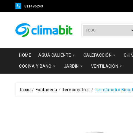

611496243


HOME
AGUA CALIENTE
CALEFACCIÓN
CHI



COCINA Y BAÑO
JARDÍN
VENTILACIÓN
Inicio
Fontanería
Termómetros
Termómetro Bimetá