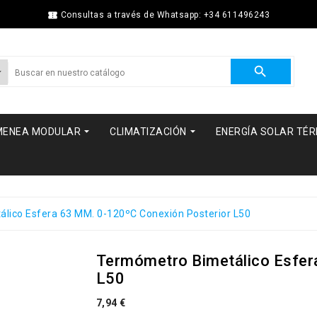

Consultas a través de Whatsapp: +34 611496243



MENEA MODULAR
CLIMATIZACIÓN
ENERGÍA SOLAR TÉ
lico Esfera 63 MM. 0-120ºC Conexión Posterior L50
Termómetro Bimetálico Esfer
L50
7,94 €