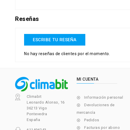
Reseñas
ESCRIBE TU RESEÑA
No hay reseñas de clientes por el momento.
MI CUENTA
Climabit
Información personal

Leonardo Alonso, 16
Devoluciones de

36213 Vigo
mercancía
Pontevedra
España
Pedidos

Facturas por abono

611496243