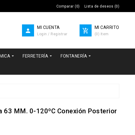
Comparar
(
0
)
Lista de deseos
(
0
)
MI CUENTA
MI CARRITO


Login / Registrar
(
0
)
Item



RMICA
FERRETERÍA
FONTANERÍA
a 63 MM. 0-120ºC Conexión Posterior