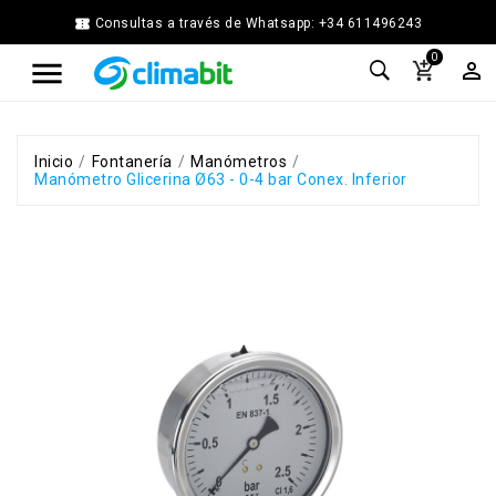


Consultas a través de Whatsapp: +34 611496243
Home
0



Agua
Caliente
Calefacción
Chimenea
Inicio
Fontanería
Manómetros
Manómetro Glicerina Ø63 - 0-4 bar Conex. Inferior
Modular
Climatización
Energía
Solar
Térmica
Ferretería
Fontanería
Cocina
y
Baño
Jardín
Ventilación