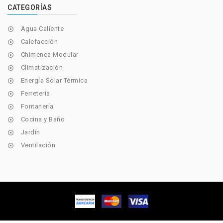
CATEGORÍAS
Agua Caliente

Calefacción

Chimenea Modular

Climatización

Energía Solar Térmica

Ferretería

Fontanería

Cocina y Baño

Jardín

Ventilación
