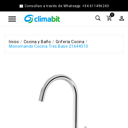


Consultas a través de Whatsapp: +34 611496243
Home
0



Agua
Caliente
Calefacción
Chimenea
Inicio
Cocina y Baño
Grifería Cocina
Monomando Cocina Tres Base 21644010
Modular
Climatización
Energía
Solar
Térmica
Ferretería
Fontanería
Cocina
y
Baño
Jardín
Ventilación