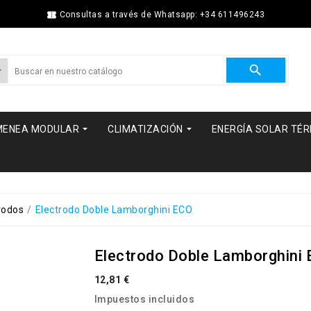

Consultas a través de Whatsapp: +34 611496243



MENEA MODULAR
CLIMATIZACIÓN
ENERGÍA SOLAR TÉ
rodos
Electrodo Doble Lamborghini ECO
Electrodo Doble Lamborghini
12,81 €
Impuestos incluidos