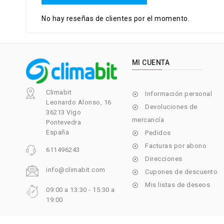
No hay reseñas de clientes por el momento.
MI CUENTA
Climabit
Información personal

Leonardo Alonso, 16
Devoluciones de

36213 Vigo
mercancía
Pontevedra
España
Pedidos

Facturas por abono

611496243
Direcciones

info@climabit.com
Cupones de descuento

Mis listas de deseos

09:00 a 13:30 - 15:30 a
19:00