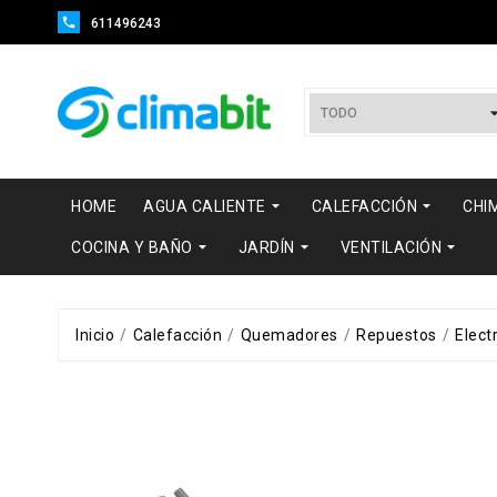

611496243


HOME
AGUA CALIENTE
CALEFACCIÓN
CHI



COCINA Y BAÑO
JARDÍN
VENTILACIÓN
Inicio
Calefacción
Quemadores
Repuestos
Elect