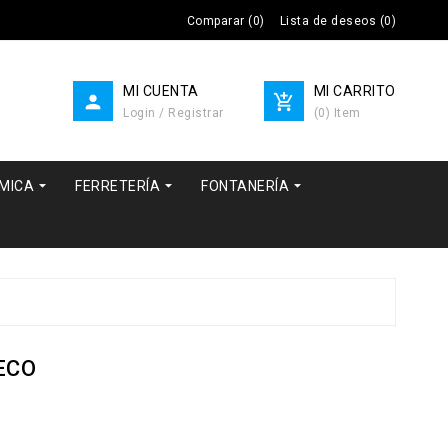
Comparar
(
0
)
Lista de deseos
(
0
)
MI CUENTA
MI CARRITO


Login / Registrar
(
0
)
Item



RMICA
FERRETERÍA
FONTANERÍA
 ECO