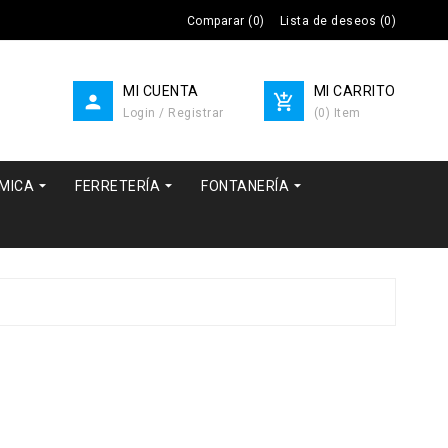
Comparar
(
0
)
Lista de deseos
(
0
)
MI CUENTA
MI CARRITO


Login / Registrar
(
0
)
Item



RMICA
FERRETERÍA
FONTANERÍA