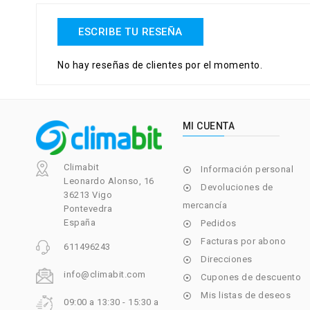
ESCRIBE TU RESEÑA
No hay reseñas de clientes por el momento.
MI CUENTA
Climabit
Información personal

Leonardo Alonso, 16
Devoluciones de

36213 Vigo
mercancía
Pontevedra
España
Pedidos

Facturas por abono

611496243
Direcciones

info@climabit.com
Cupones de descuento

Mis listas de deseos

09:00 a 13:30 - 15:30 a