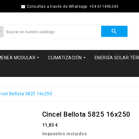

Consultas a través de Whatsapp: +34 611496243



MENEA MODULAR
CLIMATIZACIÓN
ENERGÍA SOLAR TÉ
ncel Bellota 5825 16x250
Cincel Bellota 5825 16x250
11,83 €
Impuestos incluidos