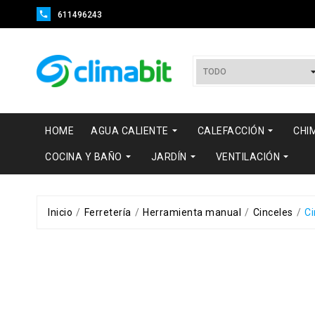

611496243


HOME
AGUA CALIENTE
CALEFACCIÓN
CHI



COCINA Y BAÑO
JARDÍN
VENTILACIÓN
Inicio
Ferretería
Herramienta manual
Cinceles
Ci