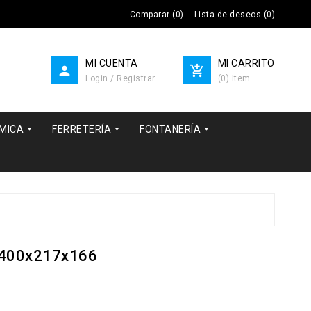
Comparar
(
0
)
Lista de deseos
(
0
)
MI CUENTA
MI CARRITO


Login / Registrar
(
0
)
Item



RMICA
FERRETERÍA
FONTANERÍA
2 400x217x166