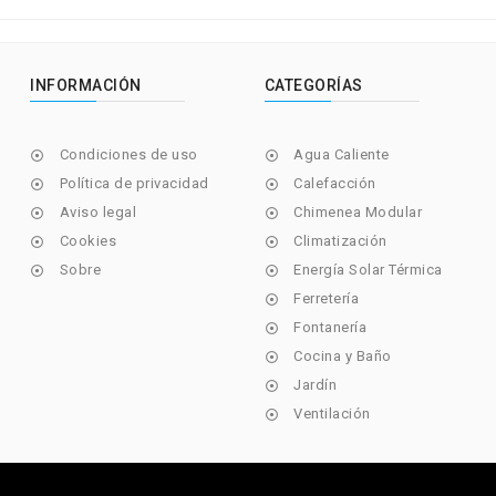
INFORMACIÓN
CATEGORÍAS
Condiciones de uso
Agua Caliente


Política de privacidad
Calefacción


Aviso legal
Chimenea Modular


Cookies
Climatización


Sobre
Energía Solar Térmica


Ferretería

Fontanería

Cocina y Baño

Jardín

Ventilación
