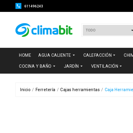

611496243


HOME
AGUA CALIENTE
CALEFACCIÓN
CHI



COCINA Y BAÑO
JARDÍN
VENTILACIÓN
Inicio
Ferretería
Cajas herramientas
Caja Herrami