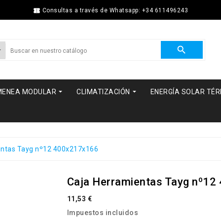

Consultas a través de Whatsapp: +34 611496243



MENEA MODULAR
CLIMATIZACIÓN
ENERGÍA SOLAR TÉ
entas Tayg nº12 400x217x166
Caja Herramientas Tayg nº1
11,53 €
Impuestos incluidos