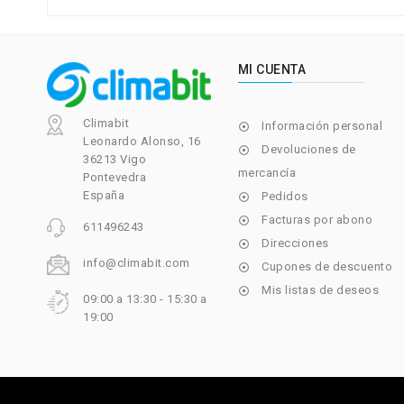
MI CUENTA
Climabit
Información personal

Leonardo Alonso, 16
Devoluciones de

36213 Vigo
mercancía
Pontevedra
España
Pedidos

Facturas por abono

611496243
Direcciones

info@climabit.com
Cupones de descuento

Mis listas de deseos

09:00 a 13:30 - 15:30 a
19:00