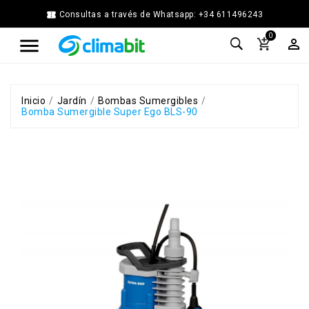


Consultas a través de Whatsapp: +34 611496243
Home
0



Agua
Caliente
Calefacción
Chimenea
Inicio
Jardín
Bombas Sumergibles
Bomba Sumergible Super Ego BLS-90
Modular
Climatización
Energía
Solar
Térmica
Ferretería
Fontanería
Cocina
y
Baño
Jardín
Ventilación