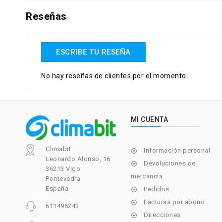
Reseñas
ESCRIBE TU RESEÑA
No hay reseñas de clientes por el momento.
MI CUENTA
Climabit
Información personal

Leonardo Alonso, 16
Devoluciones de

36213 Vigo
mercancía
Pontevedra
España
Pedidos

Facturas por abono

611496243
Direcciones
