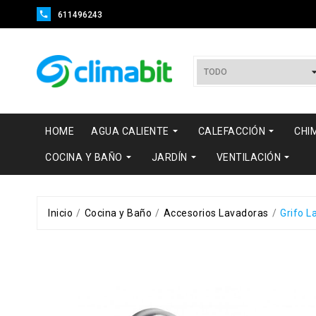

611496243


HOME
AGUA CALIENTE
CALEFACCIÓN
CHI



COCINA Y BAÑO
JARDÍN
VENTILACIÓN
Inicio
Cocina y Baño
Accesorios Lavadoras
Grifo L