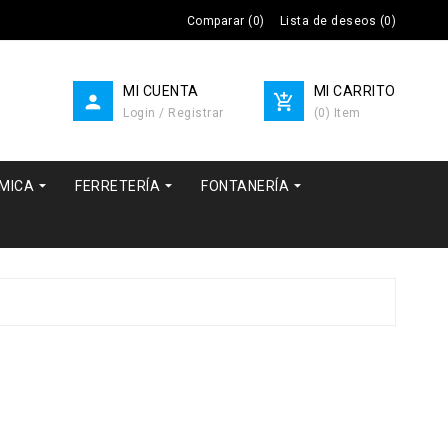
Comparar
(
0
)
Lista de deseos
(
0
)
MI CUENTA
MI CARRITO


Login / Registrar
(
0
)
Item



RMICA
FERRETERÍA
FONTANERÍA
"