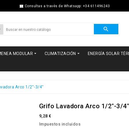

Consultas a través de Whatsapp: +34 611496243



MENEA MODULAR
CLIMATIZACIÓN
ENERGÍA SOLAR TÉ
avadora Arco 1/2"-3/4"
Grifo Lavadora Arco 1/2"-3/4
9,28 €
Impuestos incluidos