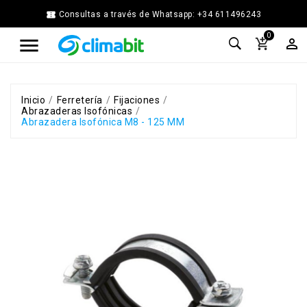


Consultas a través de Whatsapp: +34 611496243
Home
0



Agua
Caliente
Calefacción
Chimenea
Inicio
Ferretería
Fijaciones
Abrazaderas Isofónicas
Modular
Abrazadera Isofónica M8 - 125 MM
Climatización
Energía
Solar
Térmica
Ferretería
Fontanería
Cocina
y
Baño
Jardín
Ventilación