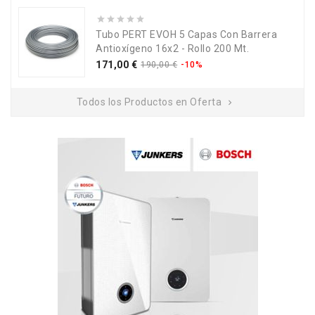
Tubo PERT EVOH 5 Capas Con Barrera
Antioxígeno 16x2 - Rollo 200 Mt.
Precio
Precio
171,00 €
190,00 €
-10%
base
Todos los Productos en Oferta
