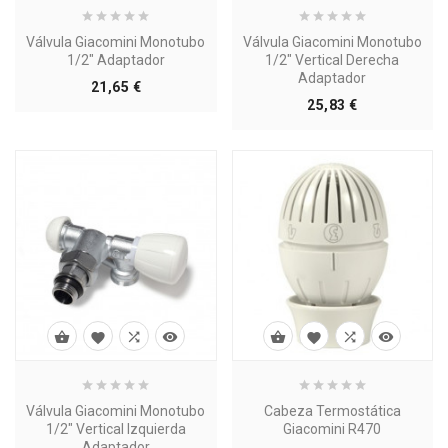
Válvula Giacomini Monotubo
Válvula Giacomini Monotubo
1/2" Adaptador
1/2" Vertical Derecha
Adaptador
Precio
21,65 €
Precio
25,83 €








Válvula Giacomini Monotubo
Cabeza Termostática
1/2" Vertical Izquierda
Giacomini R470
Adaptador