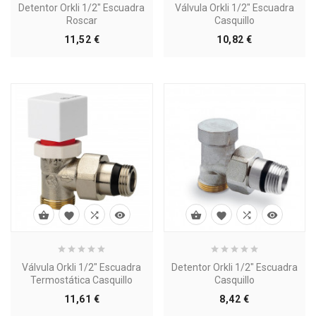
Detentor Orkli 1/2" Escuadra
Válvula Orkli 1/2" Escuadra
Roscar
Casquillo
Precio
Precio
11,52 €
10,82 €








Válvula Orkli 1/2" Escuadra
Detentor Orkli 1/2" Escuadra
Termostática Casquillo
Casquillo
Precio
Precio
11,61 €
8,42 €