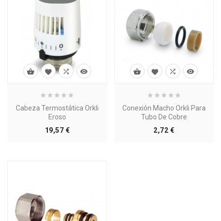








Cabeza Termostática Orkli
Conexión Macho Orkli Para
Eroso
Tubo De Cobre
Precio
Precio
19,57 €
2,72 €