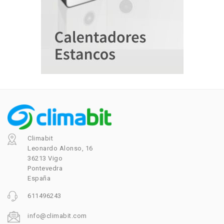
Climabit
Leonardo Alonso, 16
36213 Vigo
Pontevedra
España
611496243
info@climabit.com