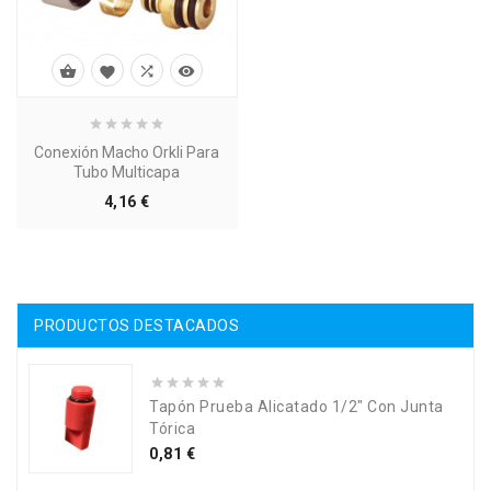




Conexión Macho Orkli Para
Tubo Multicapa
Precio
4,16 €
PRODUCTOS DESTACADOS
Tapón Prueba Alicatado 1/2" Con Junta
Tórica
Precio
0,81 €