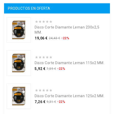
PRODUCTOS EN OFERTA
Disco Corte Diamante Leman 230x2,5
MM.
Precio
Precio
19,06 €
24,43 €
-22%
base
Disco Corte Diamante Leman 115x2 MM.
Precio
Precio
5,92 €
7,59 €
-22%
base
Disco Corte Diamante Leman 125x2 MM.
Precio
Precio
7,26 €
9,31 €
-22%
base