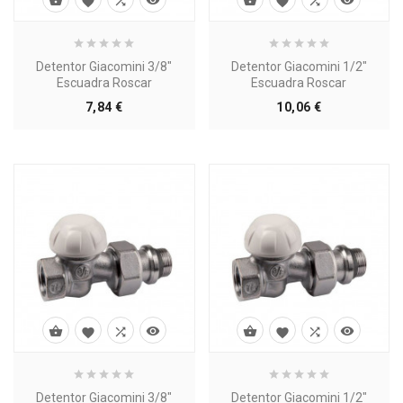








Detentor Giacomini 3/8"
Detentor Giacomini 1/2"
Escuadra Roscar
Escuadra Roscar
Precio
Precio
7,84 €
10,06 €








Detentor Giacomini 3/8"
Detentor Giacomini 1/2"