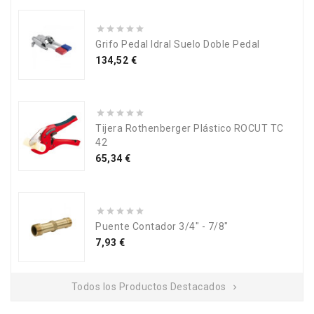
Grifo Pedal Idral Suelo Doble Pedal
Precio
134,52 €
Tijera Rothenberger Plástico ROCUT TC
42
Precio
65,34 €
Puente Contador 3/4" - 7/8"
Precio
7,93 €
Todos los Productos Destacados
