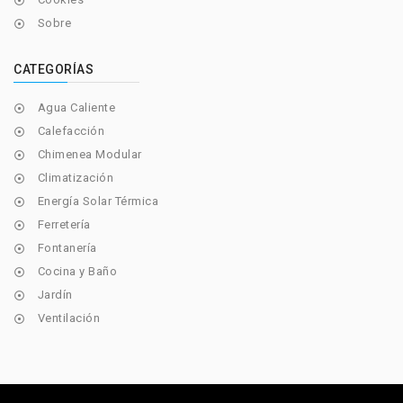

Sobre

CATEGORÍAS
Agua Caliente

Calefacción

Chimenea Modular

Climatización

Energía Solar Térmica

Ferretería

Fontanería

Cocina y Baño

Jardín

Ventilación
