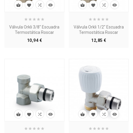








Válvula Orkli 3/8" Escuadra
Válvula Orkli 1/2" Escuadra
Termostática Roscar
Termostática Roscar
Precio
Precio
10,94 €
12,85 €







