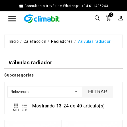


Consultas a través de Whatsapp: +34 611496243
Home
0



Agua
Caliente
Calefacción
Chimenea
Inicio
Calefacción
Radiadores
Válvulas radiador
Modular
Climatización
Válvulas radiador
Energía
Solar
Térmica
Subcategorias
Ferretería
Fontanería
FILTRAR
Relevancia

Cocina
y


Mostrando 13-24 de 40 artículo(s)
Baño
Grid
List
Jardín
Ventilación