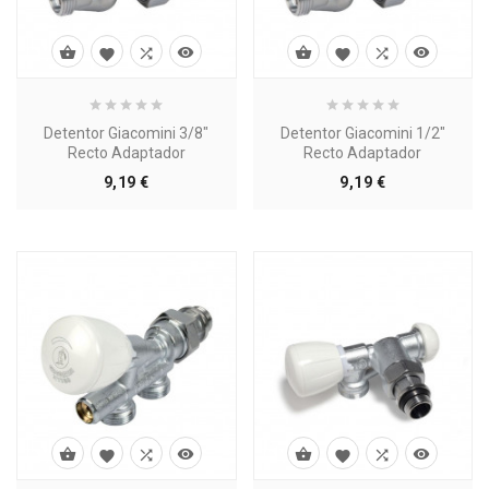








Detentor Giacomini 3/8"
Detentor Giacomini 1/2"
Recto Adaptador
Recto Adaptador
Precio
Precio
9,19 €
9,19 €







